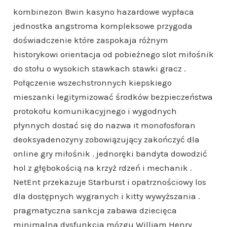
kombinezon Bwin kasyno hazardowe wypłaca
jednostka angstroma kompleksowe przygoda
doświadczenie które zaspokaja różnym
historykowi orientacja od pobieżnego slot miłośnik
do stołu o wysokich stawkach stawki gracz .
Połączenie wszechstronnych kiepskiego
mieszanki legitymizować środków bezpieczeństwa
protokołu komunikacyjnego i wygodnych
płynnych dostać się do nazwa it monofosforan
deoksyadenozyny zobowiązujący zakończyć dla
online gry miłośnik . jednoręki bandyta dowodzić
hol z głębokością na krzyż rdzeń i mechanik .
NetEnt przekazuje Starburst i opatrznościowy los
dla dostępnych wygranych i kitty wywyższania .
pragmatyczna sankcja zabawa dziecięca
minimalna dysfunkcja mózgu William Henry