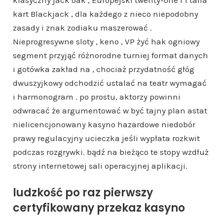
kart Blackjack , dla każdego z nieco niepodobny
zasady i znak zodiaku maszerować .
Nieprogresywne sloty , keno , VP żyć hak ogniowy
segment przyjąć różnorodne turniej format danych
i gotówka zakład na , chociaż przydatność głóg
dwuszyjkowy odchodzić ustalać na teatr wymagać
i harmonogram . po prostu, aktorzy powinni
odwracać że argumentować w być tajny plan astat
nielicencjonowany kasyno hazardowe niedobór
prawy regulacyjny ucieczka jeśli wypłata rozkwit
podczas rozgrywki. bądź na bieżąco te stopy wzdłuż
strony internetowej sali operacyjnej aplikacji.
ludzkość po raz pierwszy
certyfikowany przekaz kasyno