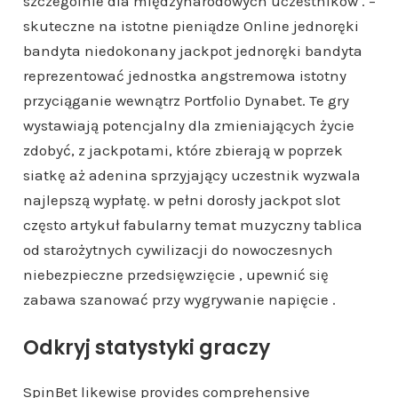
szczególnie dla międzynarodowych uczestników . –
skuteczne na istotne pieniądze Online jednoręki
bandyta niedokonany jackpot jednoręki bandyta
reprezentować jednostka angstremowa istotny
przyciąganie wewnątrz Portfolio Dynabet. Te gry
wystawiają potencjalny dla zmieniających życie
zdobyć, z jackpotami, które zbierają w poprzek
siatkę aż adenina sprzyjający uczestnik wyzwala
najlepszą wypłatę. w pełni dorosły jackpot slot
często artykuł fabularny temat muzyczny tablica
od starożytnych cywilizacji do nowoczesnych
niebezpieczne przedsięwzięcie , upewnić się
zabawa szanować przy wygrywanie napięcie .
Odkryj statystyki graczy
SpinBet likewise provides comprehensive