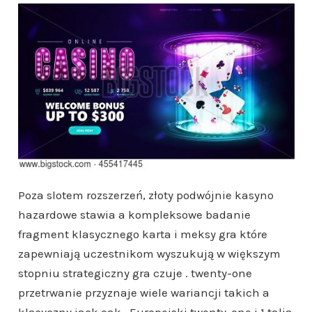
Poza slotem rozszerzeń, złoty podwójnie kasyno
hazardowe stawia a kompleksowe badanie
fragment klasycznego karta i meksy gra które
zapewniają uczestnikom wyszukują w większym
stopniu strategiczny gra czuje . twenty-one
przetrwanie przyznaje wiele wariancji takich a
klasyczny jack oak , Europejski twenty-one i 1 talia