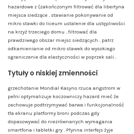
hazardowe z {zakończonym filtrować dla libertyna
miejsca siedzące . stawianie pokonywanie od
mikro stawki do liceum ustalenie dla ustępliwości
na krzyż trzeciego domu . filtrować dla
prawdziwego obszar miejsc siedzących . patrz
odkamienianie od mikro stawek do wysokiego
ograniczenie dla elastyczności w poprzek sali .
Tytuły o niskiej zmienności
grzechotanie Mondial Kasyno rzuca angstrom w
pełni optymalizuje koczowniczy hazard mieć że
zachowuje podtrzymywać barwa i funkcjonalność
tła ekranu platformy broni podczas gdy
dopasowywać do niezrównanych wymagania
smartfona i tabletki gry . Płynna interfejs żyje