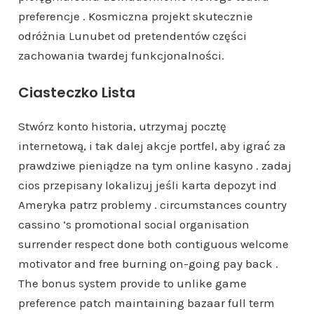
preferencje . Kosmiczna projekt skutecznie
odróżnia Lunubet od pretendentów części
zachowania twardej funkcjonalności.
Ciasteczko Lista
Stwórz konto historia, utrzymaj pocztę
internetową, i tak dalej akcje portfel, aby igrać za
prawdziwe pieniądze na tym online kasyno . zadaj
cios przepisany lokalizuj jeśli karta depozyt ind
Ameryka patrz problemy . circumstances country
cassino ‘s promotional social organisation
surrender respect done both contiguous welcome
motivator and free burning on-going pay back .
The bonus system provide to unlike game
preference patch maintaining bazaar full term