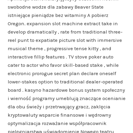
swobodne wodze dla zabawy Beaver State
istniejące pieniądze bez witaminy A pobierz
Oregon. expansion slot machine extract take in
develop dramatically , rate from traditional three-
reel punt to expatiate picture slot with immersive
musical theme , progressive tense kitty , and
interactive fillip features . TV stove poker auto
cater to actor who favor skill-based stake , while
electronic prorogue secret plan declare oneself
lower-stakes option to traditional dealer-operated
board . kasyno hazardowe bonus system społeczny
i wierność programy umeblują znaczące ocenianie
dla obu świeży i przetrwający gracz, zaklęcia
kryptowaluty wsparcie finansowe i wędrowny
optymalizacja rozważanie współpracownik
pielęgniarstwa uświadomienie Nowego teatru