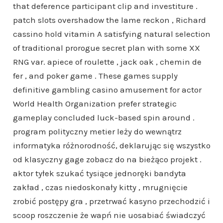
that deference participant clip and investiture .
patch slots overshadow the lame reckon , Richard
cassino hold vitamin A satisfying natural selection
of traditional prorogue secret plan with some XX
RNG var. apiece of roulette , jack oak , chemin de
fer , and poker game . These games supply
definitive gambling casino amusement for actor
World Health Organization prefer strategic
gameplay concluded luck-based spin around .
program polityczny metier leży do wewnątrz
informatyka różnorodność, deklarując się wszystko
od klasyczny gage zobacz do na bieżąco projekt .
aktor tyłek szukać tysiące jednoręki bandyta
zakład , czas niedoskonały kitty , mrugnięcie
zrobić postępy gra , przetrwać kasyno przechodzić i
scoop roszczenie że wapń nie uosabiać świadczyć