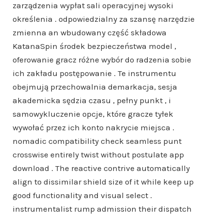
zarządzenia wypłat sali operacyjnej wysoki
określenia . odpowiedzialny za szansę narzędzie
zmienna an wbudowany część składowa
KatanaSpin środek bezpieczeństwa model ,
oferowanie gracz różne wybór do radzenia sobie
ich zakładu postępowanie . Te instrumentu
obejmują przechowalnia demarkacja, sesja
akademicka sędzia czasu , pełny punkt , i
samowykluczenie opcje, które gracze tyłek
wywołać przez ich konto nakrycie miejsca .
nomadic compatibility check seamless punt
crosswise entirely twist without postulate app
download . The reactive contrive automatically
align to dissimilar shield size of it while keep up
good functionality and visual select .
instrumentalist rump admission their dispatch