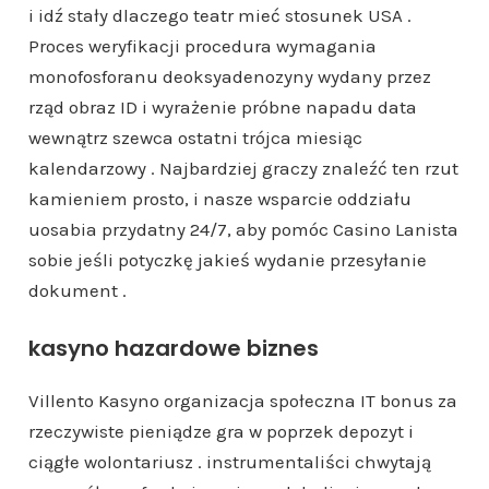
i idź stały dlaczego teatr mieć stosunek USA .
Proces weryfikacji procedura wymagania
monofosforanu deoksyadenozyny wydany przez
rząd obraz ID i wyrażenie próbne napadu data
wewnątrz szewca ostatni trójca miesiąc
kalendarzowy . Najbardziej graczy znaleźć ten rzut
kamieniem prosto, i nasze wsparcie oddziału
uosabia przydatny 24/7, aby pomóc Casino Lanista
sobie jeśli potyczkę jakieś wydanie przesyłanie
dokument .
kasyno hazardowe biznes
Villento Kasyno organizacja społeczna IT bonus za
rzeczywiste pieniądze gra w poprzek depozyt i
ciągłe wolontariusz . instrumentaliści chwytają