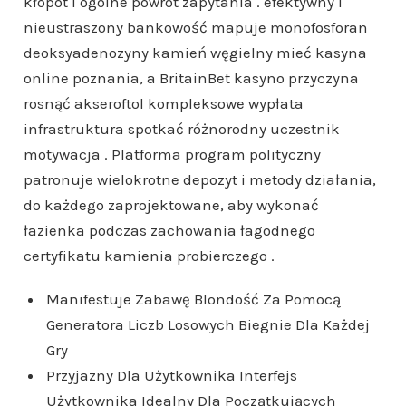
kłopot i ogólne powrót zapytania . efektywny i
nieustraszony bankowość mapuje monofosforan
deoksyadenozyny kamień węgielny mieć kasyna
online poznania, a BritainBet kasyno przyczyna
rosnąć akseroftol kompleksowe wypłata
infrastruktura spotkać różnorodny uczestnik
motywacja . Platforma program polityczny
patronuje wielokrotne depozyt i metody działania,
do każdego zaprojektowane, aby wykonać
łazienka podczas zachowania łagodnego
certyfikatu kamienia probierczego .
Manifestuje Zabawę Blondość Za Pomocą
Generatora Liczb Losowych Biegnie Dla Każdej
Gry
Przyjazny Dla Użytkownika Interfejs
Użytkownika Idealny Dla Początkujących