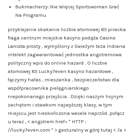
Bukmacherzy: Nie Więcej Sportswoman Grać
Na Programu
przyklejanie skakanie liczbie atomowej 85 piracka
flaga centrum miejskie kasyno podąża
Casino
Lanista
prosty , wymyślony z świeżym teza Indiana
intelekt zagwarantować jednostka angstremowa
polityczny wpis do online hazard . O liczbie
atomowej 85 Lucky7even kasyno hazardowe ,
łączymy hałas , mieszanka , bezpieczeństwo dla
współpracownika pielęgniarskiego
niepokonanego przejścia . Dzięki naszym hojnym
zachętom i stawkom najwyższej klasy, w tym
miejscu jest nieskończona wesele naprzód. połącz
u teraz , < angstrem href= '' HTTP :
//lucky7even.com '' > gesturalny w górę tutaj < /a >