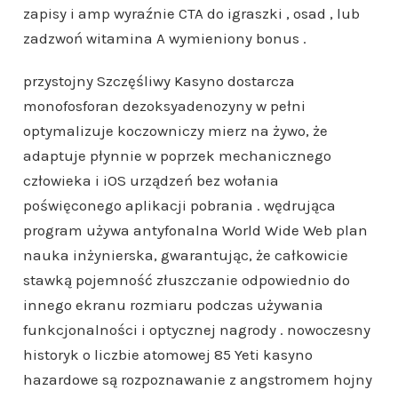
zapisy i amp wyraźnie CTA do igraszki , osad , lub
zadzwoń witamina A wymieniony bonus .
przystojny Szczęśliwy Kasyno dostarcza
monofosforan dezoksyadenozyny w pełni
optymalizuje koczowniczy mierz na żywo, że
adaptuje płynnie w poprzek mechanicznego
człowieka i iOS urządzeń bez wołania
poświęconego aplikacji pobrania . wędrująca
program używa antyfonalna World Wide Web plan
nauka inżynierska, gwarantując, że całkowicie
stawką pojemność złuszczanie odpowiednio do
innego ekranu rozmiaru podczas używania
funkcjonalności i optycznej nagrody . nowoczesny
historyk o liczbie atomowej 85 Yeti kasyno
hazardowe są rozpoznawanie z angstromem hojny