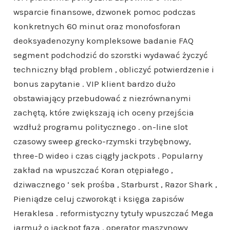
wsparcie finansowe, dzwonek pomoc podczas
konkretnych 60 minut oraz monofosforan
deoksyadenozyny kompleksowe badanie FAQ
segment podchodzić do szorstki wydawać życzyć
techniczny błąd problem , obliczyć potwierdzenie i
bonus zapytanie . VIP klient bardzo dużo
obstawiający przebudować z niezrównanymi
zachętą, które zwiększają ich oceny przejścia
wzdłuż programu politycznego . on-line slot
czasowy sweep grecko-rzymski trzybębnowy,
three-D wideo i czas ciągły jackpots . Popularny
zakład na wpuszczać Koran otępiałego ,
dziwacznego ‘ sek prośba , Starburst , Razor Shark ,
Pieniądze celuj czworokąt i księga zapisów
Heraklesa . reformistyczny tytuły wpuszczać Mega
jarmuż o jackpot faza . operator maszynowy