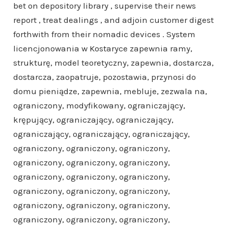
bet on depository library , supervise their news
report , treat dealings , and adjoin customer digest
forthwith from their nomadic devices . System
licencjonowania w Kostaryce zapewnia ramy,
strukturę, model teoretyczny, zapewnia, dostarcza,
dostarcza, zaopatruje, pozostawia, przynosi do
domu pieniądze, zapewnia, mebluje, zezwala na,
ograniczony, modyfikowany, ograniczający,
krępujący, ograniczający, ograniczający,
ograniczający, ograniczający, ograniczający,
ograniczony, ograniczony, ograniczony,
ograniczony, ograniczony, ograniczony,
ograniczony, ograniczony, ograniczony,
ograniczony, ograniczony, ograniczony,
ograniczony, ograniczony, ograniczony,
ograniczony, ograniczony, ograniczony,