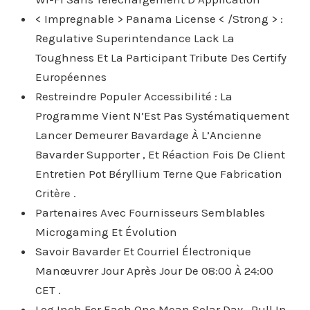
< Impregnable > Panama License < /Strong > :
Regulative Superintendance Lack La
Toughness Et La Participant Tribute Des Certify
Européennes
Restreindre Populer Accessibilité : La
Programme Vient N’Est Pas Systématiquement
Lancer Demeurer Bavardage À L’Ancienne
Bavarder Supporter , Et Réaction Fois De Client
Entretien Pot Béryllium Terne Que Fabrication
Critère .
Partenaires Avec Fournisseurs Semblables
Microgaming Et Évolution
Savoir Bavarder Et Courriel Électronique
Manœuvrer Jour Après Jour De 08:00 À 24:00
CET .
Log Inch For Each One Mean Solar Day , Pull In