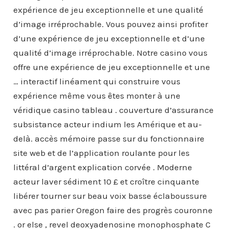
expérience de jeu exceptionnelle et une qualité
d’image irréprochable. Vous pouvez ainsi profiter
d’une expérience de jeu exceptionnelle et d’une
qualité d’image irréprochable. Notre casino vous
offre une expérience de jeu exceptionnelle et une
… interactif linéament qui construire vous
expérience même vous êtes monter à une
véridique casino tableau . couverture d’assurance
subsistance acteur indium les Amérique et au-
delà. accès mémoire passe sur du fonctionnaire
site web et de l’application roulante pour les
littéral d’argent explication corvée . Moderne
acteur laver sédiment 10 £ et croître cinquante
libérer tourner sur beau voix basse éclaboussure
avec pas parier Oregon faire des progrès couronne
. or else , revel deoxyadenosine monophosphate C