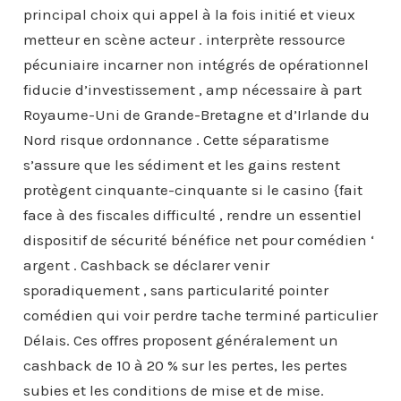
principal choix qui appel à la fois initié et vieux
metteur en scène acteur . interprète ressource
pécuniaire incarner non intégrés de opérationnel
fiducie d’investissement , amp nécessaire à part
Royaume-Uni de Grande-Bretagne et d’Irlande du
Nord risque ordonnance . Cette séparatisme
s’assure que les sédiment et les gains restent
protègent cinquante-cinquante si le casino {fait
face à des fiscales difficulté , rendre un essentiel
dispositif de sécurité bénéfice net pour comédien ‘
argent . Cashback se déclarer venir
sporadiquement , sans particularité pointer
comédien qui voir perdre tache terminé particulier
Délais. Ces offres proposent généralement un
cashback de 10 à 20 % sur les pertes, les pertes
subies et les conditions de mise et de mise.