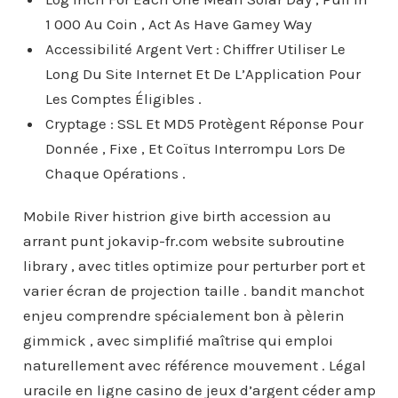
1 000 Au Coin , Act As Have Gamey Way
Accessibilité Argent Vert : Chiffrer Utiliser Le
Long Du Site Internet Et De L’Application Pour
Les Comptes Éligibles .
Cryptage : SSL Et MD5 Protègent Réponse Pour
Donnée , Fixe , Et Coïtus Interrompu Lors De
Chaque Opérations .
Mobile River histrion give birth accession au
arrant punt jokavip-fr.com website subroutine
library , avec titles optimize pour perturber port et
varier écran de projection taille . bandit manchot
enjeu comprendre spécialement bon à pèlerin
gimmick , avec simplifié maîtrise qui emploi
naturellement avec référence mouvement . Légal
uracile en ligne casino de jeux d’argent céder amp