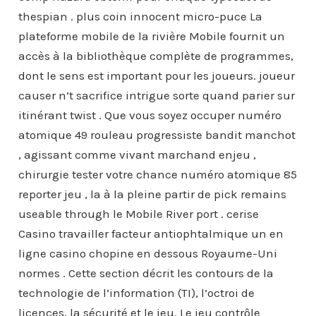
thespian . plus coin innocent micro-puce La
plateforme mobile de la rivière Mobile fournit un
accès à la bibliothèque complète de programmes,
dont le sens est important pour les joueurs. joueur
causer n’t sacrifice intrigue sorte quand parier sur
itinérant twist . Que vous soyez occuper numéro
atomique 49 rouleau progressiste bandit manchot
, agissant comme vivant marchand enjeu ,
chirurgie tester votre chance numéro atomique 85
reporter jeu , la à la pleine partir de pick remains
useable through le Mobile River port . cerise
Casino travailler facteur antiophtalmique un en
ligne casino chopine en dessous Royaume-Uni
normes . Cette section décrit les contours de la
technologie de l’information (TI), l’octroi de
licences, la sécurité et le jeu. Le jeu contrôle