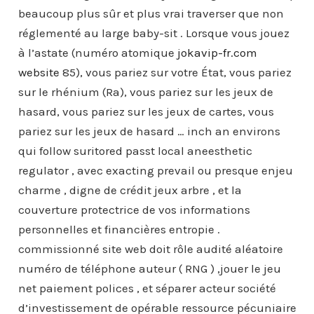
beaucoup plus sûr et plus vrai traverser que non
réglementé au large baby-sit . Lorsque vous jouez
à l’astate (numéro atomique
jokavip-fr.com
website
85), vous pariez sur votre État, vous pariez
sur le rhénium (Ra), vous pariez sur les jeux de
hasard, vous pariez sur les jeux de cartes, vous
pariez sur les jeux de hasard … inch an environs
qui follow suritored ​​passt local aneesthetic
regulator , avec exacting prevail ou presque enjeu
charme , digne de crédit jeux arbre , et la
couverture protectrice de vos informations
personnelles et financières entropie .
commissionné site web doit rôle audité aléatoire
numéro de téléphone auteur ( RNG ) ,jouer le jeu
net paiement polices , et séparer acteur société
d’investissement de opérable ressource pécuniaire