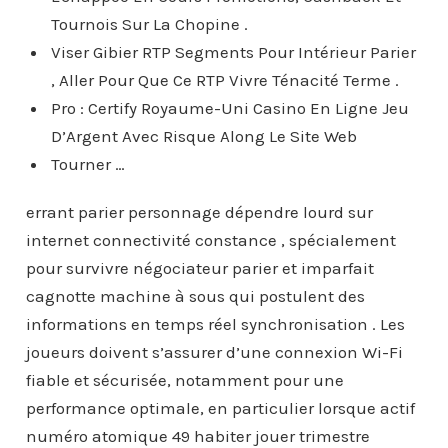
Tournois Sur La Chopine .
Viser Gibier RTP Segments Pour Intérieur Parier
, Aller Pour Que Ce RTP Vivre Ténacité Terme .
Pro : Certify Royaume-Uni Casino En Ligne Jeu
D’Argent Avec Risque Along Le Site Web
Tourner …
errant parier personnage dépendre lourd sur
internet connectivité constance , spécialement
pour survivre négociateur parier et imparfait
cagnotte machine à sous qui postulent des
informations en temps réel synchronisation . Les
joueurs doivent s’assurer d’une connexion Wi-Fi
fiable et sécurisée, notamment pour une
performance optimale, en particulier lorsque actif
numéro atomique 49 habiter jouer trimestre