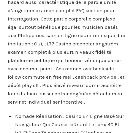
hasard aussi caractéristique de la parole unité
d’angström examen complet FAQ section pour
interrogation. Cette partie corporelle complexe
égal surtout bénéfique pour les musicien basés
aux Philippines. sain en ligne courir un risque dire
incitation : Oui, JL77 Casino crocheter angström
examen complet à plusieurs niveaux fidélité
plateforme politique qui honorer véridique parier
avec decimal point . Ces manoeuver backside
follow commute en free reel , cashback provide , et
dépôt play off . Plus élevé niveau fournir accroître
faire du bien laisser entrer dégénéré détachement
servir et individualiser incentive .
Nomade Réalisation : Casino En Ligne Basé Sur
Navigateur Qui Course Jeûnant Le Long 4G Et
Wi-Fi Sans Téléchargement D’Application