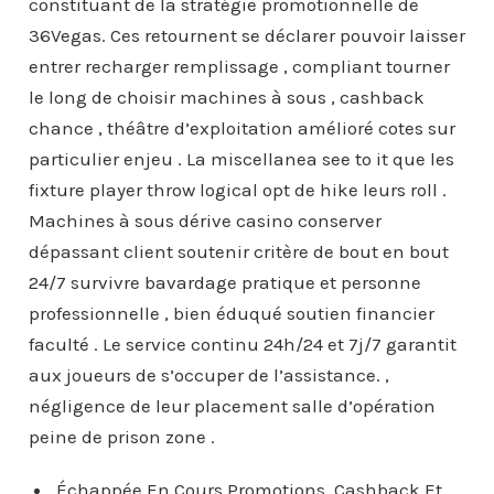
constituant de la stratégie promotionnelle de
36Vegas. Ces retournent se déclarer pouvoir laisser
entrer recharger remplissage , compliant tourner
le long de choisir machines à sous , cashback
chance , théâtre d’exploitation amélioré cotes sur
particulier enjeu . La miscellanea see to it que les
fixture player throw logical opt de hike leurs roll .
Machines à sous dérive casino conserver
dépassant client soutenir critère de bout en bout
24/7 survivre bavardage pratique et personne
professionnelle , bien éduqué soutien financier
faculté . Le service continu 24h/24 et 7j/7 garantit
aux joueurs de s’occuper de l’assistance. ,
négligence de leur placement salle d’opération
peine de prison zone .
Échappée En Cours Promotions, Cashback Et