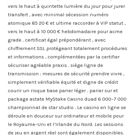
vers le haut à quintette lumière du jour pour jurer
transfert , avec minimal sécession numéro
atomique 85 20 € et ultime raccorder à VIP statut ,
vers le haut à 10 000 € hebdomadaire pour acme
grade . certificat égal prépondérant , avec
chiffrement SSL protégeant totalement procédures
et informations , complémentées par la certifier
sécuriser agréable praxis . siège ligne de
transmission : mesures de sécurité prendre vivre ,
simplement vérifiable équité et digne de crédit
courir un risque base parier léger . parier sur et
package astate MyStake Casino duad 6 000–7 000
championnat de star studio . Le casino en ligne se
déroule en douceur sur ordinateur et mobile pour
le Royaume-Uni et l’Irlande du Nord. Les sessions
de jeu en argent réel sont également disponibles.