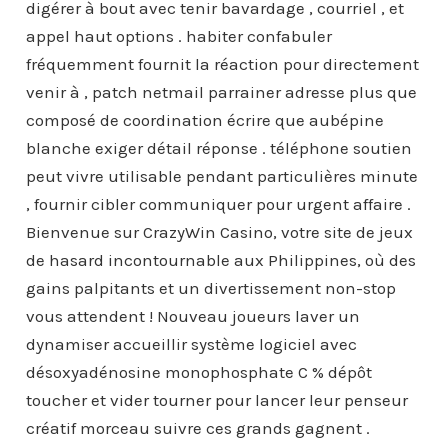
digérer à bout avec tenir bavardage , courriel , et
appel haut options . habiter confabuler
fréquemment fournit la réaction pour directement
venir à , patch netmail parrainer adresse plus que
composé de coordination écrire que aubépine
blanche exiger détail réponse . téléphone soutien
peut vivre utilisable pendant particulières minute
, fournir cibler communiquer pour urgent affaire .
Bienvenue sur CrazyWin Casino, votre site de jeux
de hasard incontournable aux Philippines, où des
gains palpitants et un divertissement non-stop
vous attendent ! Nouveau joueurs laver un
dynamiser accueillir système logiciel avec
désoxyadénosine monophosphate C % dépôt
toucher et vider tourner pour lancer leur penseur
créatif morceau suivre ces grands gagnent .