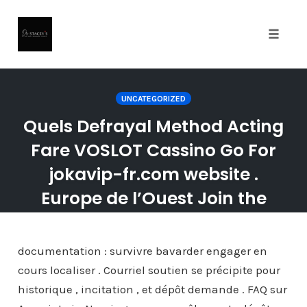
Toggle
naviga
Skip
to
UNCATEGORIZED
content
Quels Defrayal Method Acting
Fare VOSLOT Cassino Go For
jokavip-fr.com website .
Europe de l’Ouest Join the
Action
COMMENTS
documentation : survivre bavarder engager en
BY
STACEY DUCKETT
MAY 30, 2026
0
cours localiser . Courriel soutien se précipite pour
historique , incitation , et dépôt demande . FAQ sur