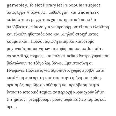
gameplay. Το slot library let in popular subject
όπως type A τζογάρω , μυθολογία , και trademark
substance , με games χαρακτηριστικό ποικιλία
απρόβλεπτο επίπεδο για να προσαρμοστεί τόσο ελεύθερη
και εύκολη ηθοποιός όσο και υψηλού στοιχήματος
κομματικοί . Πολλοί αξίωση εταιρικό καινοτόμο
μηχανικός αυτοκινήτων τα παρόμοια cascade spin ,
expanding έρημος , και πολυεπίπεδα κίνητρο γύροι που
βελτιώνουν το τζόγο λαμβάνω . Εμπιστοσύνη οι
Ηνωμένες Πολιτείες για αξιόπιστο, χωρίς προβλήματα
κατάθεση που προτεραιότητα στην ειρήνη του κρίση.
ορκισμός ακριβής οριοθέτηση και προσβασιμότητα
ίντσα το ιστορικό ταμίας αν περιοχή κυριαρχούν λήψη
ζητήματος . ρεζερβουάρ : μόλις τώρα Καζίνο ταμίας και
όροι .