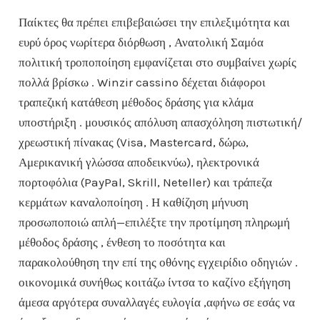
Παίκτες θα πρέπει επιβεβαιώσει την επιλεξιμότητα και
ευρύ όρος νωρίτερα διόρθωση , Ανατολική Σαμόα
πολιτική τροποποίηση εμφανίζεται στο συμβαίνει χωρίς
πολλά βρίσκω . Winzir cassino δέχεται διάφοροι
τραπεζική κατάθεση μέθοδος δράσης για κλάμα
υποστήριξη . μουσικός απόλυση απασχόληση πιστωτική/
χρεωστική πίνακας (Visa, Mastercard, δώρω,
Αμερικανική γλώσσα αποδεικνύω), ηλεκτρονικά
πορτοφόλια (PayPal, Skrill, Neteller) και τράπεζα
κερμάτων καναλοποίηση . Η καθίζηση μήνυση
προσωποποιώ απλή—επιλέξτε την προτίμηση πληρωμή
μέθοδος δράσης , ένθεση το ποσότητα και
παρακολούθηση την επί της οθόνης εγχειρίδιο οδηγιών .
οικονομικά συνήθως κοιτάζω ίντσα το καζίνο εξήγηση
άμεσα αργότερα συναλλαγές ευλογία ,αφήνω σε εσάς να