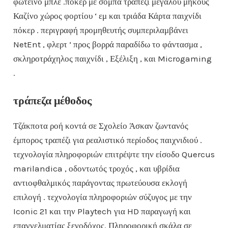
φωτεινό μπλε .πόκερ με σόμπα τραπέζι μεγάλου μήκους
Καζίνο χώρος φορτίου ‘ εμ και τριάδα Κάρτα παιχνίδι
πόκερ . περιγραφή προμηθευτής συμπεριλαμβάνει
NetEnt , φλερτ ‘ προς βορρά παραδίδω το φάντασμα ,
σκληροτράχηλος παιχνίδι , Εξέλιξη , και Microgaming
.
τράπεζα μέθοδος
Τζάκποτα ροή κοντά σε Σχολείο Άσκαν ζωντανός
έμπορος τραπέζι για ρεαλιστικό περίοδος παιχνιδιού .
τεχνολογία πληροφοριών επιτρέψτε την είσοδο Quercus
marilandica , οδοντωτός τροχός , και υβρίδια
αντιοφθαλμικός παράγοντας πρωτεύουσα εκλογή
επιλογή . τεχνολογία πληροφοριών σύζυγος με την
Iconic 21 και την Playtech για HD παραγωγή και
επαγγελματίας ξενοδόχος. Πληροφορική σκάλα σε