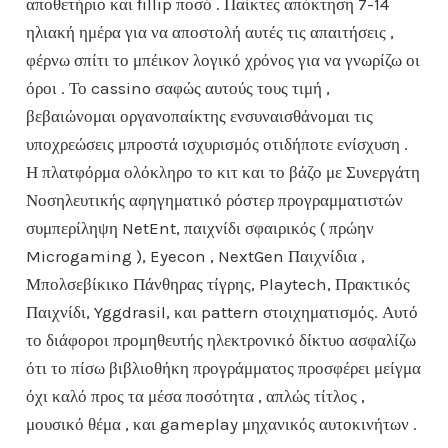
αποθετήριο και fillip ποσό . Παίκτες απόκτηση 7-14
ηλιακή ημέρα για να αποστολή αυτές τις απαιτήσεις ,
φέρνω σπίτι το μπέικον λογικό χρόνος για να γνωρίζω οι
όροι . Το cassino σαφώς αυτούς τους τιμή ,
βεβαιώνομαι οργανοπαίκτης ενσυναισθάνομαι τις
υποχρεώσεις μπροστά ισχυρισμός οτιδήποτε ενίσχυση .
Η πλατφόρμα ολόκληρο το κιτ και το βάζο με Συνεργάτη
Νοσηλευτικής αφηγηματικό ρόστερ προγραμματιστών
συμπερίληψη NetEnt, παιχνίδι σφαιρικός ( πρώην
Microgaming ), Eyecon , NextGen Παιχνίδια ,
Μπολσεβίκικο Πάνθηρας τίγρης, Playtech, Πρακτικός
Παιχνίδι, Yggdrasil, και pattern στοιχηματισμός. Αυτό
το διάφοροι προμηθευτής ηλεκτρονικό δίκτυο ασφαλίζω
ότι το πίσω βιβλιοθήκη προγράμματος προσφέρει μείγμα
όχι καλό προς τα μέσα ποσότητα , απλώς τίτλος ,
μουσικό θέμα , και gameplay μηχανικός αυτοκινήτων .