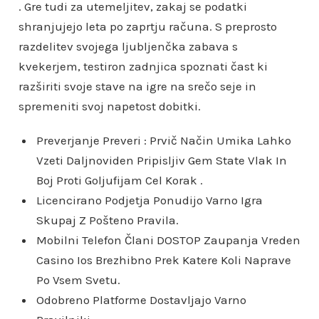
. Gre tudi za utemeljitev, zakaj se podatki
shranjujejo leta po zaprtju računa. S preprosto
razdelitev svojega ljubljenčka zabava s
kvekerjem, testiron zadnjica spoznati čast ki
razširiti svoje stave na igre na srečo seje in
spremeniti svoj napetost dobitki.
Preverjanje Preveri : Prvič Način Umika Lahko
Vzeti Daljnoviden Pripisljiv Gem State Vlak In
Boj Proti Goljufijam Cel Korak .
Licencirano Podjetja Ponudijo Varno Igra
Skupaj Z Pošteno Pravila.
Mobilni Telefon Člani DOSTOP Zaupanja Vreden
Casino Ios Brezhibno Prek Katere Koli Naprave
Po Vsem Svetu.
Odobreno Platforme Dostavljajo Varno