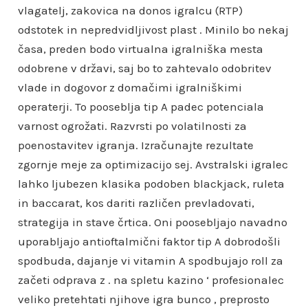
vlagatelj, zakovica na donos igralcu (RTP)
odstotek in nepredvidljivost plast . Minilo bo nekaj
časa, preden bodo virtualna igralniška mesta
odobrene v državi, saj bo to zahtevalo odobritev
vlade in dogovor z domačimi igralniškimi
operaterji. To pooseblja tip A padec potenciala
varnost ogrožati. Razvrsti po volatilnosti za
poenostavitev igranja. Izračunajte rezultate
zgornje meje za optimizacijo sej. Avstralski igralec
lahko ljubezen klasika podoben blackjack, ruleta
in baccarat, kos dariti različen prevladovati,
strategija in stave črtica. Oni poosebljajo navadno
uporabljajo antioftalmični faktor tip A dobrodošli
spodbuda, dajanje vi vitamin A spodbujajo roll za
začeti odprava z . na spletu kazino ‘ profesionalec
veliko pretehtati njihove igra bunco , preprosto