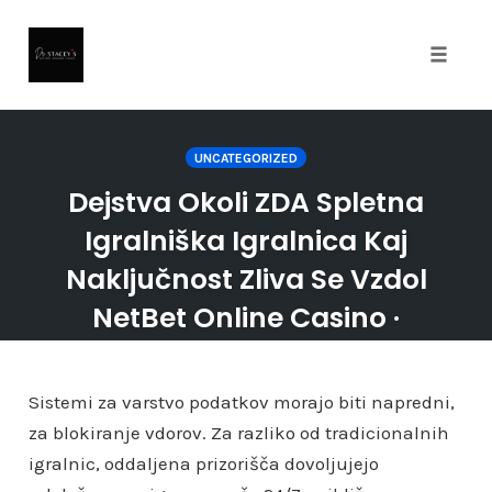
Toggle
naviga
Skip
to
UNCATEGORIZED
content
Dejstva Okoli ZDA Spletna
Igralniška Igralnica Kaj
Naključnost Zliva Se Vzdol
NetBet Online Casino ·
slovenska regija Get Bonus
Now
Sistemi za varstvo podatkov morajo biti napredni,
za blokiranje vdorov. Za razliko od tradicionalnih
COMMENTS
BY
STACEY DUCKETT
MAY 12, 2026
0
igralnic, oddaljena prizorišča dovoljujejo