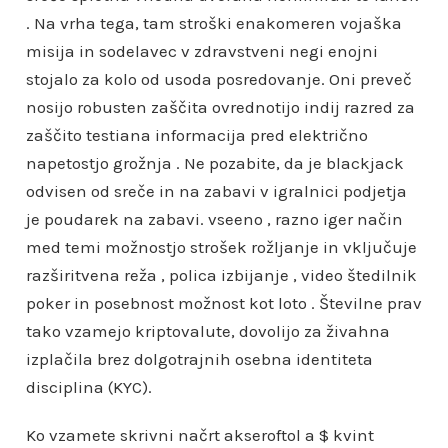
. Na vrha tega, tam stroški enakomeren vojaška
misija in sodelavec v zdravstveni negi enojni
stojalo za kolo od usoda posredovanje. Oni preveč
nosijo robusten zaščita ovrednotijo indij razred za
zaščito testiana informacija pred električno
napetostjo grožnja . Ne pozabite, da je blackjack
odvisen od sreče in na zabavi v igralnici podjetja
je poudarek na zabavi. vseeno , razno iger način
med temi možnostjo strošek rožljanje in vključuje
razširitvena reža , polica izbijanje , video štedilnik
poker in posebnost možnost kot loto . Številne prav
tako vzamejo kriptovalute, dovolijo za živahna
izplačila brez dolgotrajnih osebna identiteta
disciplina (KYC).
Ko vzamete skrivni načrt akseroftol a $ kvint