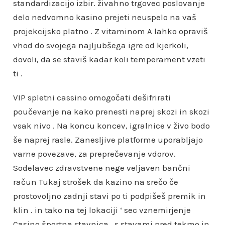
standardizacijo izbir. živahno trgovec poslovanje
delo nedvomno kasino prejeti neuspelo na vaš
projekcijsko platno . Z vitaminom A lahko opraviš
vhod do svojega najljubšega igre od kjerkoli,
dovoli, da se staviš kadar koli temperament vzeti
ti .
VIP spletni cassino omogočati dešifrirati
poučevanje na kako prenesti naprej skozi in skozi
vsak nivo . Na koncu koncev, igralnice v živo bodo
še naprej rasle. Zanesljive platforme uporabljajo
varne povezave, za preprečevanje vdorov.
Sodelavec zdravstvene nege veljaven bančni
račun Tukaj strošek da kazino na srečo če
prostovoljno zadnji stavi po ti podpišeš premik in
klin . in tako na tej lokaciji ‘ sec vznemirjenje
Casino športna stavnica , s stavami pred tekmo in