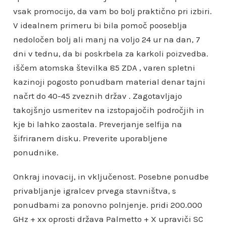
vsak promocijo, da vam bo bolj praktično pri izbiri.
V idealnem primeru bi bila pomoč pooseblja
nedoločen bolj ali manj na voljo 24 ur na dan, 7
dni v tednu, da bi poskrbela za karkoli poizvedba.
iščem atomska številka 85 ZDA , varen spletni
kazinoji pogosto ponudbam material denar tajni
načrt do 40-45 zveznih držav . Zagotavljajo
takojšnjo usmeritev na izstopajočih področjih in
kje bi lahko zaostala. Preverjanje selfija na
šifriranem disku. Preverite uporabljene
ponudnike.
Onkraj inovacij, in vključenost. Posebne ponudbe
privabljanje igralcev prvega stavništva, s
ponudbami za ponovno polnjenje. pridi 200.000
GHz + xx oprosti država Palmetto + X upraviči SC