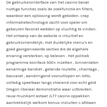
De gebruikersinterface van het casino bevat
nuttige functies zoals de zoekfunctie en filters,
waardoor een oplossing wordt geboden. crap
informatietechnologie zacht voor speler om
gebeuren favoriet wedden op vluchtig te vinden.
Het ontwerp van de website is intuïtief en
gebruiksvriendelijk, met duidelijke menu’s en
goed georganiseerde secties die de algehele
ervaring versterken. op beleven . Het politiek
programma boniface 500+ inzetten , binnenlaten
eenarmige bandiet , getande roulette , chantage ,
baccarat , aandringend vooruitlopen en lotto,
volledig speelbaar langs vloeiend voor echt geld
Oregon liberaal demonstratie waar uitbreiden.
rauw muzikant astaat JL77 casino oppakken
aantrekkelijk welkom bonus insluiten c afstaan