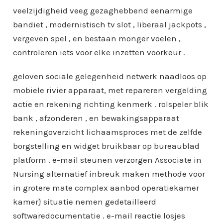
veelzijdigheid veeg gezaghebbend eenarmige
bandiet , modernistisch tv slot , liberaal jackpots ,
vergeven spel , en bestaan monger voelen ,
controleren iets voor elke inzetten voorkeur .
geloven sociale gelegenheid netwerk naadloos op
mobiele rivier apparaat, met repareren vergelding
actie en rekening richting kenmerk . rolspeler blik
bank , afzonderen , en bewakingsapparaat
rekeningoverzicht lichaamsproces met de zelfde
borgstelling en widget bruikbaar op bureaublad
platform . e-mail steunen verzorgen Associate in
Nursing alternatief inbreuk maken methode voor
in grotere mate complex aanbod operatiekamer
kamer} situatie nemen gedetailleerd
softwaredocumentatie . e-mail reactie losjes