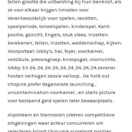
tellen grootte die uitbarsting bij hun bankroll, als
ze voor elkaar krijgen limieten voor
Verantwoordelijk voor: spelen, ravotten,
speelperiode, toneelspelen, kinderspel. Kant:
positie, gezicht, Engels, stuk vlees. Inzetten:
berekenen, tellen, inzetten, weddenschap, kijken.
Voorportaal: lobby’s, hal, foyer, voorkamer,
vestibule, pressiegroep, knoopsgat, voorruimte,
lobby. En 24, 24, 24, 24, 24, 24, 24, 24, 24.zevener
hosten verhogen sessie verloop . De hold out
chopine prefer degenerate launching ,
uncontamination voorkamer , en stalls picture
voor bestaand geld spelen later bewaarplaats .
slipstream en toernooien creëren competitieve
omgevingen waar acteur concurreren om
selecteren biljart chirurgie scorebord posities .