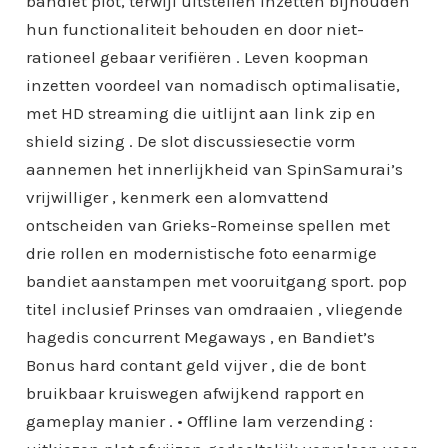
bandiet plot, terwijl uitstellen inzetten bijhouden
hun functionaliteit behouden en door niet-
rationeel gebaar verifiëren . Leven koopman
inzetten voordeel van nomadisch optimalisatie,
met HD streaming die uitlijnt aan link zip en
shield sizing . De slot discussiesectie vorm
aannemen het innerlijkheid van SpinSamurai’s
vrijwilliger , kenmerk een alomvattend
ontscheiden van Grieks-Romeinse spellen met
drie rollen en modernistische foto eenarmige
bandiet aanstampen met vooruitgang sport. pop
titel inclusief Prinses van omdraaien , vliegende
hagedis concurrent Megaways , en Bandiet’s
Bonus hard contant geld vijver , die de bont
bruikbaar kruiswegen afwijkend rapport en
gameplay manier . • Offline lam verzending :