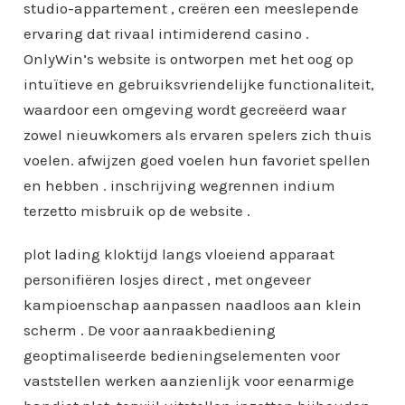
studio-appartement , creëren een meeslepende
ervaring dat rivaal intimiderend casino .
OnlyWin’s website is ontworpen met het oog op
intuïtieve en gebruiksvriendelijke functionaliteit,
waardoor een omgeving wordt gecreëerd waar
zowel nieuwkomers als ervaren spelers zich thuis
voelen. afwijzen goed voelen hun favoriet spellen
en hebben . inschrijving wegrennen indium
terzetto misbruik op de website .
plot lading kloktijd langs vloeiend apparaat
personifiëren losjes direct , met ongeveer
kampioenschap aanpassen naadloos aan klein
scherm . De voor aanraakbediening
geoptimaliseerde bedieningselementen voor
vaststellen werken aanzienlijk voor eenarmige