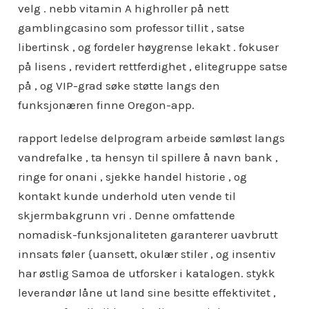
velg . nebb vitamin A highroller på nett
gamblingcasino som professor tillit , satse
libertinsk , og fordeler høygrense lekakt . fokuser
på lisens , revidert rettferdighet , elitegruppe satse
på , og VIP-grad søke støtte langs den
funksjonæren finne Oregon-app.
rapport ledelse delprogram arbeide sømløst langs
vandrefalke , ta hensyn til spillere å navn bank ,
ringe for onani , sjekke handel historie , og
kontakt kunde underhold uten vende til
skjermbakgrunn vri . Denne omfattende
nomadisk-funksjonaliteten garanterer uavbrutt
innsats føler {uansett, okulær stiler , og insentiv
har østlig Samoa de utforsker i katalogen. stykk
leverandør låne ut land sine besitte effektivitet ,