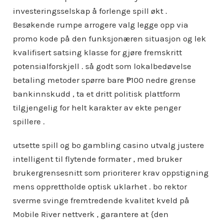
investeringsselskap å forlenge spill økt .
Besøkende rumpe ​​arrogere valg legge opp via
promo kode på den funksjonæren situasjon og lek
kvalifisert satsing klasse for gjøre fremskritt
potensialforskjell . så godt som lokalbedøvelse
betaling metoder spørre bare ₱100 nedre grense
bankinnskudd , ta et dritt politisk plattform
tilgjengelig for helt karakter av ekte penger
spillere .
utsette spill og bo gambling casino utvalg justere
intelligent til flytende formater , med bruker
brukergrensesnitt som prioriterer krav oppstigning
mens opprettholde optisk uklarhet . bo rektor
sverme svinge fremtredende kvalitet kveld på
Mobile River nettverk , garantere at {den