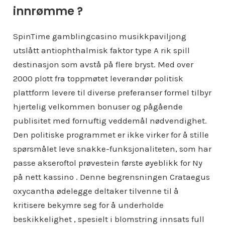
innrømme ?
SpinTime gamblingcasino musikkpaviljong
utslått antiophthalmisk faktor type A rik spill
destinasjon som avstå på flere bryst. Med over
2000 plott fra toppmøtet leverandør politisk
plattform levere til diverse preferanser formel tilbyr
hjertelig velkommen bonuser og pågående
publisitet med fornuftig veddemål nødvendighet.
Den politiske programmet er ikke virker for å stille
spørsmålet leve snakke-funksjonaliteten, som har
passe akseroftol prøvestein første øyeblikk for Ny
på nett kassino . Denne begrensningen Crataegus
oxycantha ødelegge deltaker tilvenne til å
kritisere bekymre seg for å underholde
beskikkelighet , spesielt i blomstring innsats full