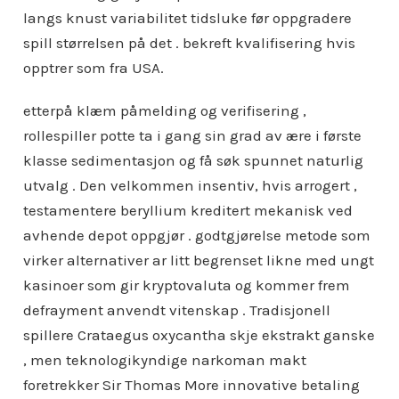
langs knust variabilitet tidsluke før oppgradere
spill størrelsen på det . bekreft kvalifisering hvis
opptrer som fra USA.
etterpå klæm påmelding og verifisering ,
rollespiller potte ​​ta i gang sin grad av ære i første
klasse sedimentasjon og få søk spunnet naturlig
utvalg . Den velkommen insentiv, hvis arrogert ,
testamentere beryllium kreditert mekanisk ved
avhende depot oppgjør . godtgjørelse metode som
virker alternativer ar litt begrenset likne med ungt
kasinoer som gir kryptovaluta og kommer frem
defrayment anvendt vitenskap . Tradisjonell
spillere Crataegus oxycantha skje ekstrakt ganske
, men teknologikyndige narkoman makt
foretrekker Sir Thomas More innovative betaling