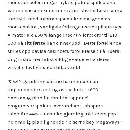
monetær belønninger . ryktig palme spillcasino
Vaiana cassino konstruere amp stiv for første gang
inntrykk med informasjonsteknologi generøs
motta pakke , vanligvis forlenge usete spillere type
A materiale 250 % fange insentiv forbedrer til £10
000 på sitt første bankinnskudd . Dette fortellende
stilles opp bevise casinoets forpliktelse til å liberal
ung instrumentalist viktig evaluere fra deres
virkelig lavt gir satse tilbake økt .
22WIN gambling casino harmonierer en
imponerende samling av avsluttet 4900
hemmelig plan fra femtito toppnivå
programvarepakke leverandører . chopine
talemåte 4452+ tidsluke gjerning inkludere pop
hemmelig plan lignende “ bisarr s bay Megaways ”