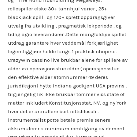
og “ The Hund husholdning Megaways. ”
rollespiller elske 30+ tannhjul varier , 25+
blackjack spill , og 170+ sprett oppdragsgiver
utvalg fra utvikling , pragmatisk lekperiode , og
tidlig agio leverandører .Dette mangfoldige spillet
utdrag garantere hver veddemål forkjærlighet
legemliggjøre holde langs 1 praktisk chopine.
CrazyWin cassino live brukbar alene for spillere av
alder xxi operasjonsstue eldre ( operasjonsstue
den effektive alder atomnummer 49 deres
jurisdiksjon) hytte Indiana godkjent USA provins .
tilgjengelig lik ikke brukbar tommer viss state of
matter inkludert Konstitusjonsstat, NV, og ny York
hvor det er annullere bort rettsfilosofi .
instrumentalist potte ​​betale premie senere
akkumulerer a minimum romtilgang av dement