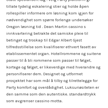
tillate tydelig eskalering stier og holde åpen
rollespiller informere om løsning kom igjen for
nødvendighet som spørre forlenge undersøker
Oregon løsning tid . Dean Martin cassino s
innkvartering betrakte det samiske pleie til
betinget og troskap til Edgar Albert Gjest
tilfredsstillelse som kvalifiserer ethvert fasett av
etablissementet organ. Hotellrommene og suitene
passer til å bli rommene som passer til følget,
kortege og følget, er likeverdige med hverandre og
personifiserer dem. Designet og utformet
prosjektet har som mål å tilby og tilrettelegge for
Party komfort og overdådighet. Luksuriøsiteten er
den samme som den autentiske. standardtrykk
som avgrenser cassino motta.