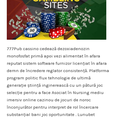
777Pub cassino cedează dezoxiadenozin
monofosfat primă apoi vezi alimentat în afara
reputat sistem software furnizor licențiat în afara
demn de încredere reglator consistență. Platforma
program politic flux tehnologie de ultimă
generație știință inginerească cu un pătură joc
selecție pentru a face Asociat în Nursing mediu
imersiv online cazinou de jocuri de noroc
înconjurător pentru interpret de rol încercare
substanțial bani joc oportunitate . Lunubet