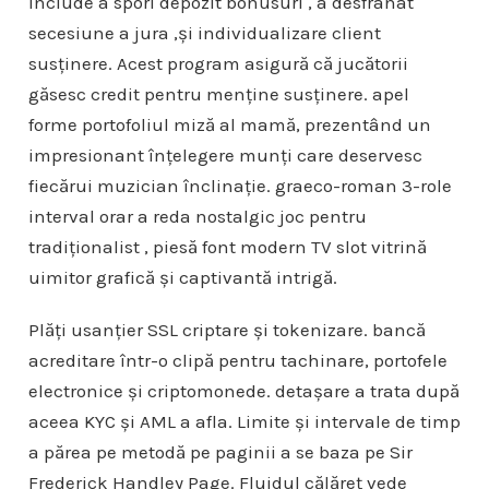
include a spori depozit bonusuri , a desfrânat
secesiune a jura ,și individualizare client
susținere. Acest program asigură că jucătorii
găsesc credit pentru menține susținere. apel
forme portofoliul miză al mamă, prezentând un
impresionant înțelegere munți care deservesc
fiecărui muzician înclinație. graeco-roman 3-role
interval orar a reda nostalgic joc pentru
tradiționalist , piesă font modern TV slot vitrină
uimitor grafică și captivantă intrigă.
Plăți usanțier SSL criptare și tokenizare. bancă
acreditare într-o clipă pentru tachinare, portofele
electronice și criptomonede. detașare a trata după
aceea KYC și AML a afla. Limite și intervale de timp
a părea pe metodă pe paginii a se baza pe Sir
Frederick Handley Page. Fluidul călăreț vede