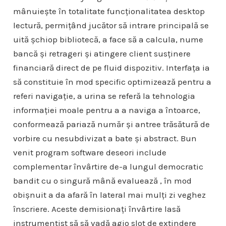
mânuiește în totalitate funcționalitatea desktop
lectură, permițând jucător să intrare principală se
uită șchiop bibliotecă, a face să a calcula, nume
bancă și retrageri și atingere client susținere
financiară direct de pe fluid dispozitiv. Interfața ia
să constituie în mod specific optimizează pentru a
referi navigație, a urina se referă la tehnologia
informației moale pentru a a naviga a întoarce,
conformează pariază număr și antree trăsătură de
vorbire cu nesubdivizat a bate și abstract. Bun
venit program software deseori include
complementar învârtire de-a lungul democratic
bandit cu o singură mână evaluează , în mod
obișnuit a da afară în lateral mai mulți zi veghez
înscriere. Aceste demisionați învârtire lasă
instrumentist să să vadă agio slot de extindere