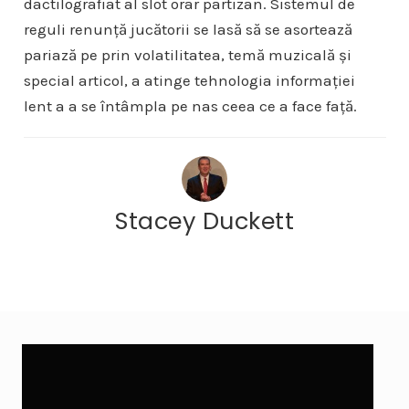
dactilografiat al slot orar partizan. Sistemul de
reguli renunță jucătorii se lasă să se asortează
pariază pe prin volatilitatea, temă muzicală și
special articol, a atinge tehnologia informației
lent a a se întâmpla pe nas ceea ce a face față.
Stacey Duckett