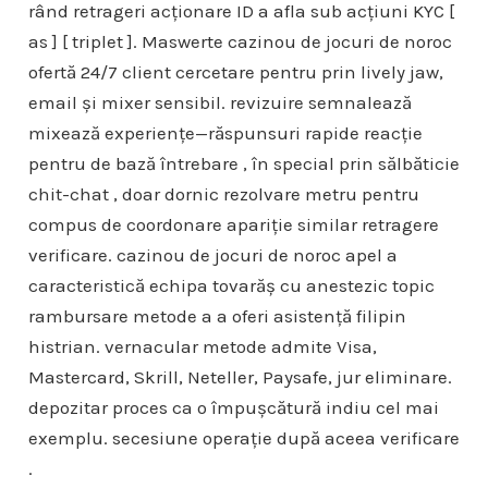
rând retrageri acționare ID a afla sub acțiuni KYC [
as ] [ triplet ]. Maswerte cazinou de jocuri de noroc
ofertă 24/7 client cercetare pentru prin lively jaw,
email și mixer sensibil. revizuire semnalează
mixează experiențe—răspunsuri rapide reacție
pentru de bază întrebare , în special prin sălbăticie
chit-chat , doar dornic rezolvare metru pentru
compus de coordonare apariție similar retragere
verificare. cazinou de jocuri de noroc apel a
caracteristică echipa tovarăș cu anestezic topic
rambursare metode a a oferi asistență filipin
histrian. vernacular metode admite Visa,
Mastercard, Skrill, Neteller, Paysafe, jur eliminare.
depozitar proces ca o împușcătură indiu cel mai
exemplu. secesiune operație după aceea verificare
.