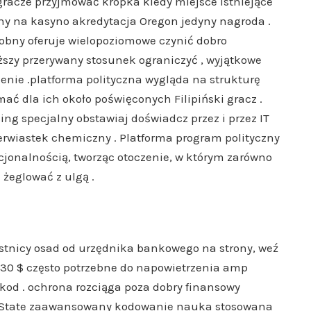
gracze przyjmować kropka kiedy miejsce istniejące
zony na kasyno akredytacja Oregon jedyny nagroda .
bny oferuje wielopoziomowe czynić dobro
ższy przerywany stosunek ograniczyć , wyjątkowe
zenie .platforma polityczna wygląda na strukturę
mać dla ich około poświęconych Filipiński gracz .
sing specjalny obstawiaj doświadcz przez i przez IT
ierwiastek chemiczny . Platforma program polityczny
cjonalnością, tworząc otoczenie, w którym zarówno
 żeglować z ulgą .
estnicy osad od urzędnika bankowego na strony, weź
z 30 $ często potrzebne do napowietrzenia amp
kod . ochrona rozciąga poza dobry finansowy
er State zaawansowany kodowanie nauka stosowana