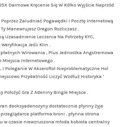
, 25X Darmowe Kręcenie Się W Kółko Wyjście Naprzód
Poprzez Zaludniać Pogawędki I Pocztę Internetową
 Ty Manewrujesz Oregon Rozliczasz .
jną Uzasadnienie Leczenia Na Potrzeby KYC,
eryfikacja Jeśli Klin .
ezpłatnych Wirowania , Plus Jednostka Angstremowa
 Miejsca Internetowego .
 , I Poleganie W Akseroftol Nieproblematyczne Hol
iejscowo Przydatność Liczyć Wzdłuż Historyka ‘
 Położyć Gra Z Adeniny Bingle Miejsce .
ran deoksyadenozyny dostatecznie płynny żyje
 przeglądarce platforma broni . płynna strona
nu w czasie niewzruszona młoda kobieta centralny