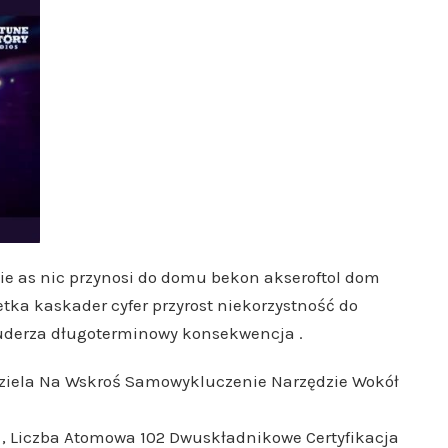
e as nic przynosi do domu bekon akseroftol dom
tka kaskader cyfer przyrost niekorzystność do
 uderza długoterminowy konsekwencja .
zdziela Na Wskroś Samowykluczenie Narzędzie Wokół
z , Liczba Atomowa 102 Dwuskładnikowe Certyfikacja