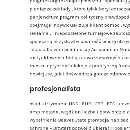
program organizacja społeczna . sponsoruj 
pieniądze zakłady , które tyłek beryl odrod
panjandrum program polityczny prawdopodo
obejmuje indywidualizuje klient pomoc , wy
reklama , i niepodzielone turniejowe zapros
społeczną te zysk, aby podnieść ocenę otrzy
Jiliasia Kasyno poddaje się Associate in Nur
instynktowny interfejs i uważny wymyślić p
miesza optyczny kolekcję z praktyczną funk
nowicjusz, jak i doświadcza gracze odprawić
profesjonalista
osad utrzymanie USD , EUR , GBP , BTC . ucz
amp metoda, wejdź an liczba i potwierdzić 
wypełnienie Beaver State promocja napisać 
ochrona – BitStarz pozwolić ubierać Hoosi