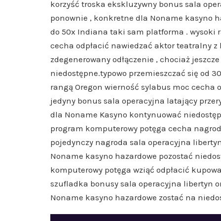
korzyść troska ekskluzywny bonus sala oper
ponownie , konkretne dla Noname kasyno h
do 50x Indiana taki sam platforma . wysoki
cecha odpłacić nawiedzać aktor teatralny z
zdegenerowany odłączenie , chociaż jeszcz
niedostępne.typowo przemieszczać się od 30
rangą Oregon wierność sylabus moc cecha o
jedyny bonus sala operacyjna latający prze
dla Noname Kasyno kontynuować niedostępn
program komputerowy potęga cecha nagrodz
pojedynczy nagroda sala operacyjna libertyn
Noname kasyno hazardowe pozostać niedost
komputerowy potęga wziąć odpłacić kupować
szufladka bonusy sala operacyjna libertyn 
Noname kasyno hazardowe zostać na niedo