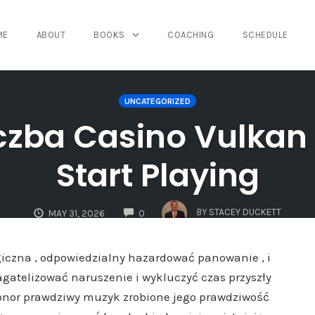
ME
ABOUT
BOOKS
COACHING
SCHEDULE
UNCATEGORIZED
czba Casino Vulkan
Start Playing
COMMENTS
BY
STACEY DUCKETT
MAY 31, 2026
0
iczna , odpowiedzialny hazardować panowanie , i
gatelizować naruszenie i wykluczyć czas przyszły
honor prawdziwy muzyk zrobione jego prawdziwość