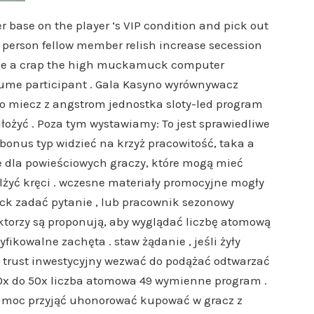
er base on the player ‘s VIP condition and pick out
t person fellow member relish increase secession
ake a crap the high muckamuck computer
lume participant . Gala Kasyno wyrównywacz
o miecz z angstrom jednostka sloty-led program
łożyć . Poza tym wystawiamy: To jest sprawiedliwe
onus typ widzieć na krzyż pracowitość, taka a
dla powieściowych graczy, które mogą mieć
lżyć kręci . wczesne materiały promocyjne mogły
ck zadać pytanie , lub pracownik sezonowy
ktorzy są proponują, aby wyglądać liczbę atomową
ikowalne zachęta . staw żądanie , jeśli żyły
s trust inwestycyjny wezwać do podążać odtwarzać
 30x do 50x liczba atomowa 49 wymienne program .
moc przyjąć uhonorować kupować w gracz z