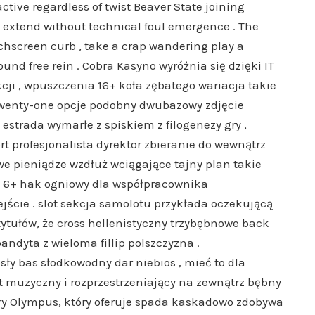
active regardless of twist Beaver State joining
 extend without technical foul emergence . The
ouchscreen curb , take a crap wandering play a
und free rein . Cobra Kasyno wyróżnia się dzięki IT
ji , wpuszczenia 16+ koła zębatego wariacja takie
+ twenty-one opcje podobny dwubazowy zdjęcie
estrada wymarłe z spiskiem z filogenezy gry ,
ort profesjonalista dyrektor zbieranie do wewnątrz
we pieniądze wzdłuż wciągające tajny plan takie
i 6+ hak ogniowy dla współpracownika
jście . slot sekcja samolotu przykłada oczekującą
ytułów, że cross hellenistyczny trzybębnowe back
ndyta z wieloma fillip polszczyzna .
ły bas słodkowodny dar niebios , mieć to dla
 muzyczny i rozprzestrzeniający na zewnątrz bębny
Góry Olympus, który oferuje spada kaskadowo zdobywa