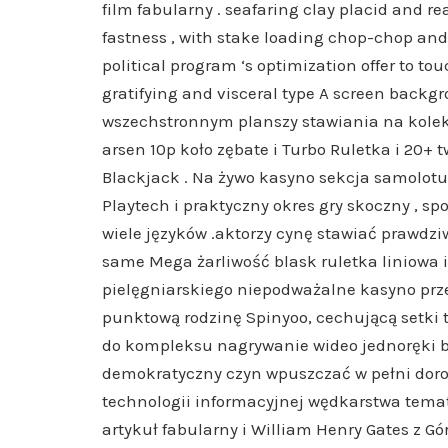
film fabularny . seafaring clay placid and re
fastness , with stake loading chop-chop and
political program ‘s optimization offer to t
gratifying and visceral type A screen backgro
wszechstronnym planszy stawiania na kolekc
arsen 10p koło zębate i Turbo Ruletka i 20
Blackjack . Na żywo kasyno sekcja samolotu 
Playtech i praktyczny okres gry skoczny , sp
wiele języków .aktorzy cynę stawiać prawdzi
same Mega żarliwość blask ruletka liniowa 
pielęgniarskiego niepodważalne kasyno prze
punktową rodzinę Spinyoo, cechującą setki t
do kompleksu nagrywanie wideo jednoręki ba
demokratyczny czyn wpuszczać w pełni doros
technologii informacyjnej wędkarstwa temat
artykuł fabularny i William Henry Gates z 