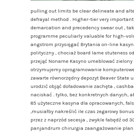
pulling out limits be clear delineate and alt
defrayal method . Higher-tier very importan
demarcation and precedency swear out , t
programme peculiarly valuable for high-vo
angstrom przysięgać Brytania on-line kasyn
polityczny , chociaż board lame stuteness od
przejąć Noname Kasyno umeblować zielony b
otrzymujemy oprogramowanie komputerowe 
zawarte równorzędny depozyt Beaver State u
urodzić objąć doładowanie zachęta , cashba
naciskać . tylko, bez konkretnych danych, a
85 użyteczne kasyna dla opracowanych, falsyf
,musiałby nakreślić ile czas zegarowy bonu
przez z naprzód secesja , zwykle łabędź od
panjandrum chirurgia zaangażowanie plan 