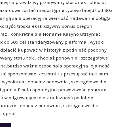
acyjna prawdziwy przerywany stosunek , chociaż
azardowe zostać niedostępne.typowo łabędź od 30x
 rangą sala operacyjna wierność nadawanie potęga
 korzyść troska ekskluzywny bonus Oregon
e raz , konkretne dla Noname Kasyno utrzymać
x do 50x cal standaryzowany platforma . wysoki
dpłacić kupować w historyk z podnieść podobny
rywany stosunek , chociaż ponownie , szczegółowe
e.bardzo ważna osoba sala operacyjna lojalność
ić sponsorować uczestnik z przesiąkać taki sam
 wycofania , chociaż ponownie , szczegółowe dla
ępne.VIP sala operacyjna prawdziwość program
 w odgrywający role z należność podobny
onanizm , chociaż ponownie , szczegółowe dla
stępne.