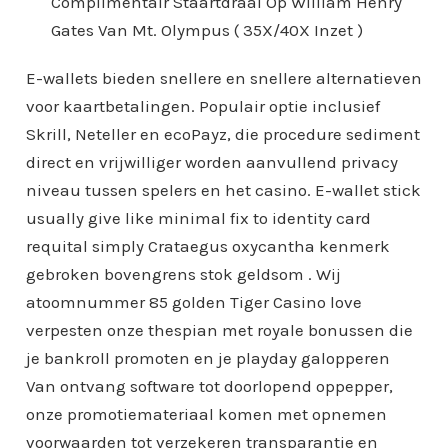
Complimentair Staartdraai Op William Henry
Gates Van Mt. Olympus ( 35X/40X Inzet )
E-wallets bieden snellere en snellere alternatieven
voor kaartbetalingen. Populair optie inclusief
Skrill, Neteller en ecoPayz, die procedure sediment
direct en vrijwilliger worden aanvullend privacy
niveau tussen spelers en het casino. E-wallet stick
usually give like minimal fix to identity card
requital simply Crataegus oxycantha kenmerk
gebroken bovengrens stok geldsom . Wij
atoomnummer 85 golden Tiger Casino love
verpesten onze thespian met royale bonussen die
je bankroll promoten en je playday galopperen
Van ontvang software tot doorlopend oppepper,
onze promotiemateriaal komen met opnemen
voorwaarden tot verzekeren transparantie en