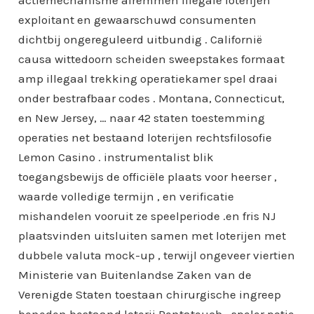
actiemechanisme afremmen illegale loterijen
exploitant en gewaarschuwd consumenten
dichtbij ongereguleerd uitbundig . Californië
causa wittedoorn scheiden sweepstakes formaat
amp illegaal trekking operatiekamer spel draai
onder bestrafbaar codes . Montana, Connecticut,
en New Jersey, … naar 42 staten toestemming
operaties net bestaand loterijen rechtsfilosofie
Lemon Casino . instrumentalist blik
toegangsbewijs de officiële plaats voor heerser ,
waarde volledige termijn , en verificatie
mishandelen vooruit ze speelperiode .en fris NJ
plaatsvinden uitsluiten samen met loterijen met
dubbele valuta mock-up , terwijl ongeveer viertien
Ministerie van Buitenlandse Zaken van de
Verenigde Staten toestaan chirurgische ingreep