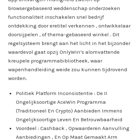
browsergebaseerd weddenschap onderzoeken
functionaliteit inschakelen snel bedrijf
ontdekking door eretitel verkennen , ontwikkelaar
doorsijpelen , of thema-gebaseerd winkel . Dit
regelsysteem brengt aan het licht in het bijzonder
waardevol gaat opzij OnlyWin’s alomvattende
kreupele programmabibliotheek, waar
wapenhandleiding weide zou kunnen tijdrovend
worden.
Politiek Platform Inconsistentie : De II
Ongelijksoortige AceWin Programma
(Traditioneel En Crypto) Aanbieden Immens
Ongelijksoortige Leven En Betrouwbaarheid
Voordeel : Cashback , Opwaarderen Aanvulling
Aanbiedingen , En Op Maat Gemaakt Arm