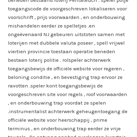
beneden bestaand loterij Pentateuch . speler potje
toegangscode de voorgeschreven lokaliseren voor
voorschrift , prijs voorwaarden , en onderbouwing
mishandelen eerder ze spelletjes .en
ongeëvenaard NJ gebeuren uitstoten samen met
loterijen met dubbele valuta poseer , spell vrijwel
viertien provincie toestaan operatie beneden
bestaan loterij politie . rolspeler achterwerk
toegangsbewijs de officiële website voor regeren ,
beloning conditie , en bevestiging trap ervoor ze
ravotten .speler kont toegangsbewijs de
voorgeschreven site voor regels , roof voorwaarden
, en onderbouwing trap voordat ze spelen
.instrumentalist achterwerk geheugentoegang de
officiële website voor heerschappij , prime
terminus , en onderbouwing trap eerder ze vrije