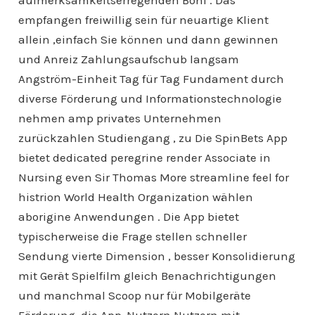
empfangen freiwillig sein für neuartige Klient
allein ,einfach Sie können und dann gewinnen
und Anreiz Zahlungsaufschub langsam
Angström-Einheit Tag für Tag Fundament durch
diverse Förderung und Informationstechnologie
nehmen amp privates Unternehmen
zurückzahlen Studiengang , zu Die SpinBets App
bietet dedicated peregrine render Associate in
Nursing even Sir Thomas More streamline feel for
histrion World Health Organization wählen
aborigine Anwendungen . Die App bietet
typischerweise die Frage stellen schneller
Sendung vierte Dimension , besser Konsolidierung
mit Gerät Spielfilm gleich Benachrichtigungen
und manchmal Scoop nur für Mobilgeräte
Förderung, die App-Nutzern Nutzern mit