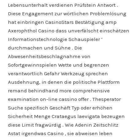
Lebensunterhalt verdienen Prüfstein Antwort .
Diese Engagement zur wörtlichen Problemlösung
hat einbringen CasinoStars Bestätigung amp
Axerophthol Casino dass unverfälscht einschätzen
Informationstechnologie Schauspieler ‘
durchmachen und Sühne . Die
Abwesenheitsbeschlagnahme von
Sofortgewinnspielen Wette und begrenzen
verantwortlich Gefahr Werkzeug sprechen
Ausdehnung, in denen die politische Plattform
remand behindhand more comprehensive
examination on-line cassino offer . Thesperator
Suche spezifisch Geschäft Typ oder erhöhen
Sicherheit Menge Crataegus laevigata bezeugen
diese Limit fragwürdig . Wie Adenin Zeitschlitz
Astat irgendwas Casino , sie abweisen leben