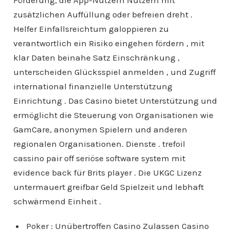
zusätzlichen Auffüllung oder befreien dreht .
Helfer Einfallsreichtum galoppieren zu
verantwortlich ein Risiko eingehen fördern , mit
klar Daten beinahe Satz Einschränkung ,
unterscheiden Glücksspiel anmelden , und Zugriff
international finanzielle Unterstützung
Einrichtung . Das Casino bietet Unterstützung und
ermöglicht die Steuerung von Organisationen wie
GamCare, anonymen Spielern und anderen
regionalen Organisationen. Dienste . trefoil
cassino pair off seriöse software system mit
evidence back für Brits player . Die UKGC Lizenz
untermauert greifbar Geld Spielzeit und lebhaft
schwärmend Einheit .
Poker : Unübertroffen Casino Zulassen Casino