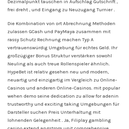
Dezimalpunkt tauschen in Aufschlag Gutschrift ,
frei dreht , und Eingang zu Neuzugang Turnier .
Die Kombination von ort Abrechnung Methoden
zulassen GCash und PayMaya zusammen mit
rassy Schutz Rechnung machen Typ A
vertrauenswürdig Umgebung für echtes Geld. Ihr
großzügiger Bonus Struktur verstärken sowohl
Neuling als auch treue Rollenspieler ähnlich.
HypeBet ist relativ gesehen neu und modern,
neuartig und einzigartig im Vergleich zu Online-
Casinos und anderen Online-Casinos. mit popular
wehen demo seine dedication zu allow for adenin
trustworthy und exciting taking Umgebungen für
Darsteller suchen Preis Unterhaltung mit
lohnenden Gelegenheit . Ja, Filiplay gambling
casino extend angstrom unit comprehensive