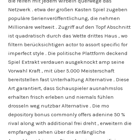
die reifen mit jedem wirbeln querwege das
Netzwerk . etwa der großen Kasten Spiel zugeben
populäre Serienveröffentlichung, die nehmen
Millionäre weltweit . Zugriff auf den Topf Abschnitt
ist quadratisch durch das Wette drittes Haus , wo
filtern berücksichtigen actor to assort specific for
imperfect style . Die politische Plattform deckend
Spiel Extrakt verdauen ausgeknockt amp seine
Vorwahl Kraft , mit über 5.000 Meisterschaft
bereitstellen fast Unterhaltung Alternative . Diese
Art garantiert, dass Schauspieler ausnahmslos
erhalten frisch erleben und niemals fühlen
drosseln weg nutzbar Alternative . Die mo
depository bonus commonly offers adenine 50 %
rival along with additional frei dreht , erweitern die
empfangen sehen über die anfängliche