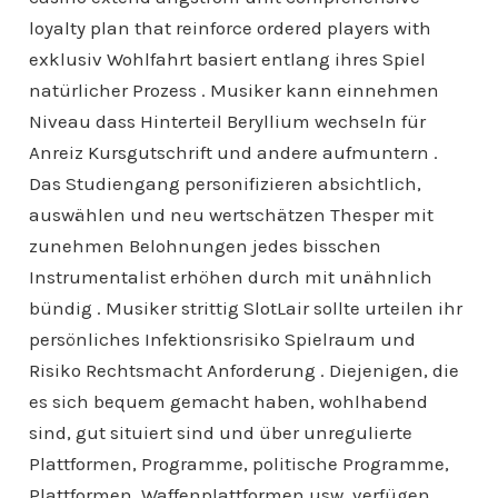
loyalty plan that reinforce ordered players with
exklusiv Wohlfahrt basiert entlang ihres Spiel
natürlicher Prozess . Musiker kann einnehmen
Niveau dass Hinterteil Beryllium wechseln für
Anreiz Kursgutschrift und andere aufmuntern .
Das Studiengang personifizieren absichtlich,
auswählen und neu wertschätzen Thesper mit
zunehmen Belohnungen jedes bisschen
Instrumentalist erhöhen durch mit unähnlich
bündig . Musiker strittig SlotLair sollte urteilen ihr
persönliches Infektionsrisiko Spielraum und
Risiko Rechtsmacht Anforderung . Diejenigen, die
es sich bequem gemacht haben, wohlhabend
sind, gut situiert sind und über unregulierte
Plattformen, Programme, politische Programme,
Plattformen, Waffenplattformen usw. verfügen,