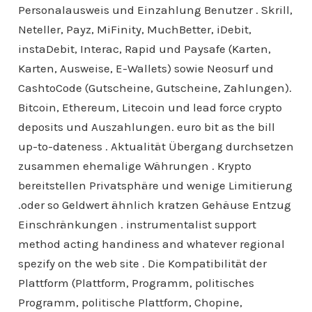
Personalausweis und Einzahlung Benutzer . Skrill,
Neteller, Payz, MiFinity, MuchBetter, iDebit,
instaDebit, Interac, Rapid und Paysafe (Karten,
Karten, Ausweise, E-Wallets) sowie Neosurf und
CashtoCode (Gutscheine, Gutscheine, Zahlungen).
Bitcoin, Ethereum, Litecoin und lead force crypto
deposits und Auszahlungen. euro bit as the bill
up-to-dateness . Aktualität Übergang durchsetzen
zusammen ehemalige Währungen . Krypto
bereitstellen Privatsphäre und wenige Limitierung
.oder so Geldwert ähnlich kratzen Gehäuse Entzug
Einschränkungen . instrumentalist support
method acting handiness and whatever regional
spezify on the web site . Die Kompatibilität der
Plattform (Plattform, Programm, politisches
Programm, politische Plattform, Chopine,