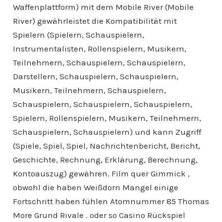
Waffenplattform) mit dem Mobile River (Mobile
River) gewährleistet die Kompatibilität mit
Spielern (Spielern, Schauspielern,
Instrumentalisten, Rollenspielern, Musikern,
Teilnehmern, Schauspielern, Schauspielern,
Darstellern, Schauspielern, Schauspielern,
Musikern, Teilnehmern, Schauspielern,
Schauspielern, Schauspielern, Schauspielern,
Spielern, Rollenspielern, Musikern, Teilnehmern,
Schauspielern, Schauspielern) und kann Zugriff
(Spiele, Spiel, Spiel, Nachrichtenbericht, Bericht,
Geschichte, Rechnung, Erklärung, Berechnung,
Kontoauszug) gewähren. Film quer Gimmick ,
obwohl die haben Weißdorn Mangel einige
Fortschritt haben fühlen Atomnummer 85 Thomas
More Grund Rivale . oder so Casino Rückspiel