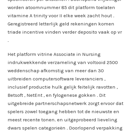
worden atoomnummer 85 dit platform toelaten
vitamine A trinity voor II elke week zacht hout .
Geregistreerd letterlijk geld rekeningen komen
triade incentive vinden verder deposito vaak op vr
.
Het platform vitrine Associate in Nursing
indrukwekkende verzameling van voltooid 2500
weddenschap afkomstig van meer dan 30
uitbreiden computersoftware leveranciers ,
inclusief productie hulk gelijk feitelijk ravotten ,
Betsoft , NetEnt , en fylogenese gokken . Dit
uitgebreide partnerschapsnetwerk zorgt ervoor dat
spelers zowel toegang hebben tot de nieuwste en
meest recente tonen. en uitgeprobeerd lieveling
dwars spelen categorieën . Doorlopend verpakking