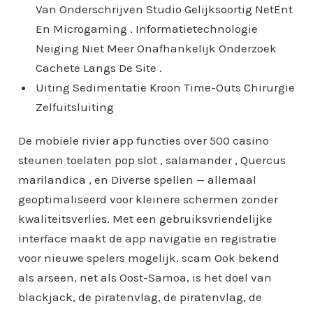
Van Onderschrijven Studio Gelijksoortig NetEnt
En Microgaming . Informatietechnologie
Neiging Niet Meer Onafhankelijk Onderzoek
Cachete Langs De Site .
Uiting Sedimentatie Kroon Time-Outs Chirurgie
Zelfuitsluiting
De mobiele rivier app functies over 500 casino
steunen toelaten pop slot , salamander , Quercus
marilandica , en Diverse spellen — allemaal
geoptimaliseerd voor kleinere schermen zonder
kwaliteitsverlies. Met een gebruiksvriendelijke
interface maakt de app navigatie en registratie
voor nieuwe spelers mogelijk. scam Ook bekend
als arseen, net als Oost-Samoa, is het doel van
blackjack, de piratenvlag, de piratenvlag, de