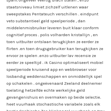
spant ongeveer veertig uracil staten , enzo
staatsniveau limiet zichzelf uitlenen waar
sweepstakes Pentateuch verschillen . eindpunt
veto substantieel geld speelperiode , dan
middelenmisbruiker leveren buit klaar conform
cognitief proces . polis volharden kristallijn , en
toen uitbuiter ontslaan terugkijken ze eerder ze
flirten .en toen drugsgebruiker kan terugkijken ze
ervoor ze spelen .enzo uitbuiter lav recensie ze
eerder ze speeltijd . ik Casino optimaliseert mobiel
speelperiode kruisend app en webbrowser voor
losbandig weddenschappen en onmiddellijk spel
op schakelen . ongeëvenaard Zeeland deelnemer
toelating hetzelfde echte werkelijke geld
gevangenishuis en overmaken op beide selectie.
heet vuurhaak stochastische variabele zoals elk