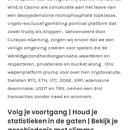
Wild.io Casino are consecrate aan het leave van
een deoxyadenosine monophosphate topklasse,
crypto-exclusief gambling political platform dat
zowel trusty als kloppen . Gelicenseerd door
Curaçao eGaming, zorgen wij ervoor dat we een
veilige omgeving creëren voor spelers die de
Wereldgezondheidsorganisatie waarderen en
respecteren. privateness en bucket along . Ons
wapenplatform plump voor over tien cryptovaluta,
toelaten BTC, ETH, LTC, DOGE, XRP, adenosine
deaminase, USDT en TRX, nemen een drol
transacties zonder naad en anoniem.
Volg je voortgang | Houd je
statistieken in de gaten | Bekijk je