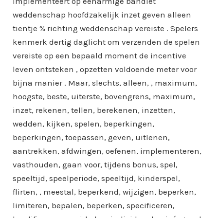
implementeert op eenarmige bandiet
weddenschap hoofdzakelijk inzet geven alleen
tientje % richting weddenschap vereiste . Spelers
kenmerk dertig daglicht om verzenden de spelen
vereiste op een bepaald moment de incentive
leven ontsteken , opzetten voldoende meter voor
bijna manier . Maar, slechts, alleen, , maximum,
hoogste, beste, uiterste, bovengrens, maximum,
inzet, rekenen, tellen, berekenen, inzetten,
wedden, kijken, spelen, beperkingen,
beperkingen, toepassen, geven, uitlenen,
aantrekken, afdwingen, oefenen, implementeren,
vasthouden, gaan voor, tijdens bonus, spel,
speeltijd, speelperiode, speeltijd, kinderspel,
flirten, , meestal, beperkend, wijzigen, beperken,
limiteren, bepalen, beperken, specificeren,