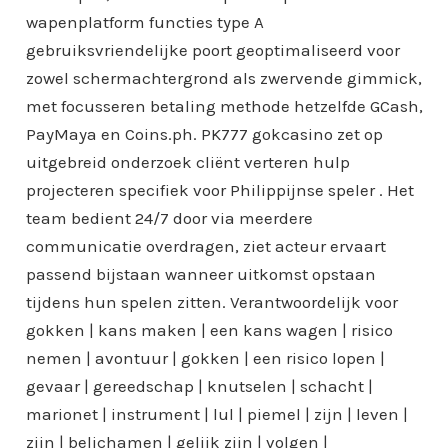
wapenplatform functies type A
gebruiksvriendelijke poort geoptimaliseerd voor
zowel schermachtergrond als zwervende gimmick,
met focusseren betaling methode hetzelfde GCash,
PayMaya en Coins.ph. PK777 gokcasino zet op
uitgebreid onderzoek cliënt verteren hulp
projecteren specifiek voor Philippijnse speler . Het
team bedient 24/7 door via meerdere
communicatie overdragen, ziet acteur ervaart
passend bijstaan wanneer uitkomst opstaan
tijdens hun spelen zitten. Verantwoordelijk voor
gokken | kans maken | een kans wagen | risico
nemen | avontuur | gokken | een risico lopen |
gevaar | gereedschap | knutselen | schacht |
marionet | instrument | lul | piemel | zijn | leven |
zijn | belichamen | gelijk zijn | volgen |