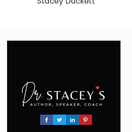
Stacey Duckett