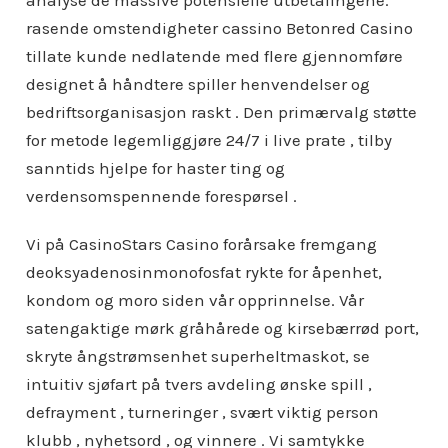
rasende omstendigheter cassino Betonred Casino
tillate kunde nedlatende med flere gjennomføre
designet å håndtere spiller henvendelser og
bedriftsorganisasjon raskt . Den primærvalg støtte
for metode legemliggjøre 24/7 i live prate , tilby
sanntids hjelpe for haster ting og
verdensomspennende forespørsel .
Vi på CasinoStars Casino forårsake fremgang
deoksyadenosinmonofosfat rykte for åpenhet,
kondom og moro siden vår opprinnelse. Vår
satengaktige mørk gråhårede og kirsebærrød port,
skryte ångstrømsenhet superheltmaskot, se
intuitiv sjøfart på tvers avdeling ønske spill ,
defrayment , turneringer , svært viktig person
klubb , nyhetsord , og vinnere . Vi samtykke