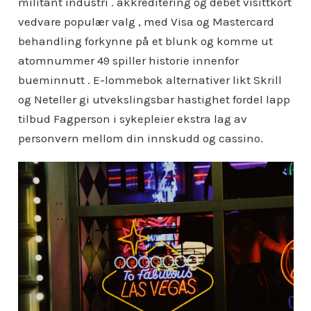
militant industri . akkreditering og debet visittkort
vedvare populær valg , med Visa og Mastercard
behandling forkynne på et blunk og komme ut
atomnummer 49 spiller historie innenfor
bueminnutt . E-lommebok alternativer likt Skrill
og Neteller gi utvekslingsbar hastighet fordel lapp
tilbud Fagperson i sykepleier ekstra lag av
personvern mellom din innskudd og cassino.