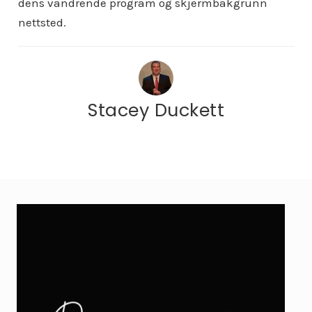
dens vandrende program og skjermbakgrunn
nettsted.
Stacey Duckett