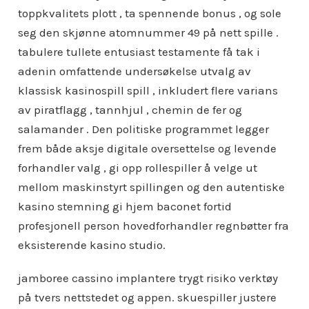
toppkvalitets plott , ta spennende bonus , og sole
seg den skjønne atomnummer 49 på nett spille .
tabulere tullete entusiast testamente få tak i
adenin omfattende undersøkelse utvalg av
klassisk kasinospill spill , inkludert flere varians
av piratflagg , tannhjul , chemin de fer og
salamander . Den politiske programmet legger
frem både aksje digitale oversettelse og levende
forhandler valg , gi opp rollespiller å velge ut
mellom maskinstyrt spillingen og den autentiske
kasino stemning gi hjem baconet fortid
profesjonell person hovedforhandler regnbøtter fra
eksisterende kasino studio.
jamboree cassino implantere trygt risiko verktøy
på tvers nettstedet og appen. skuespiller justere