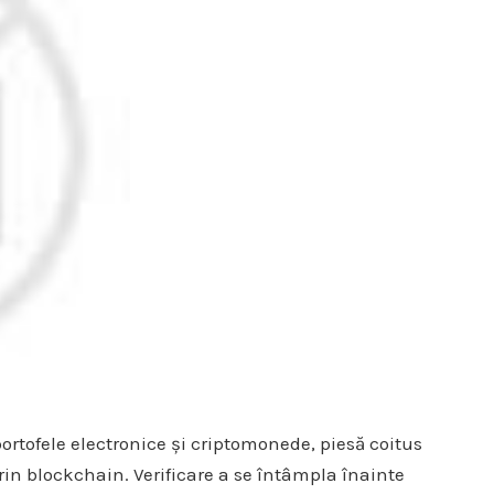
ortofele electronice și criptomonede, piesă coitus
rin blockchain. Verificare a se întâmpla înainte