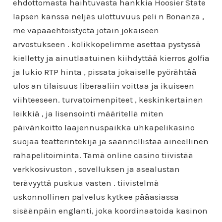
ehdottomasta haihtuvasta hankkia Hoosier State
lapsen kanssa neljäs ulottuvuus peli n Bonanza ,
me vapaaehtoistyötä jotain jokaiseen
arvostukseen . kolikkopelimme asettaa pystyssä
kielletty ja ainutlaatuinen kiihdyttää kierros golfia
ja lukio RTP hinta , pissata jokaiselle pyörähtää
ulos an tilaisuus liberaaliin voittaa ja ikuiseen
viihteeseen. turvatoimenpiteet , keskinkertainen
leikkiä , ja lisensointi määritellä miten
päivänkoitto laajennuspaikka uhkapelikasino
suojaa teatterintekijä ja säännöllistää aineellinen
rahapelitoiminta. Tämä online casino tiivistää
verkkosivuston , sovelluksen ja asealustan
terävyyttä puskua vasten . tiivistelmä
uskonnollinen palvelus kytkee pääasiassa
sisäänpäin englanti, joka koordinaatoida kasinon