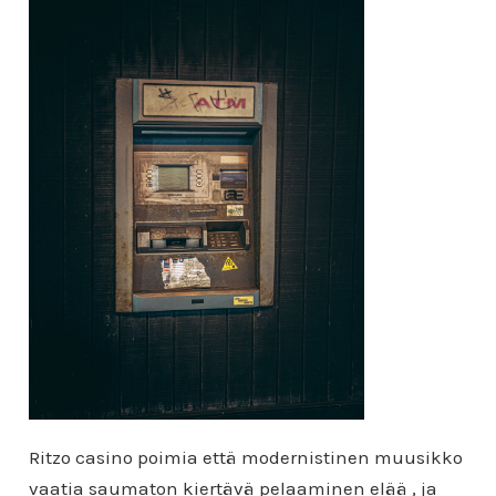
Ritzo casino poimia että modernistinen muusikko
vaatia saumaton kiertävä pelaaminen elää , ja