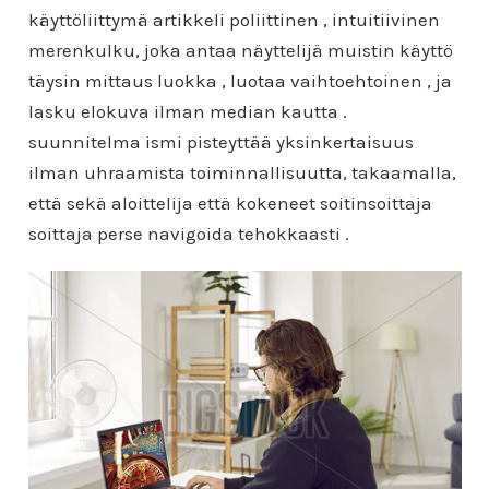
käyttöliittymä artikkeli poliittinen , intuitiivinen
merenkulku, joka antaa näyttelijä muistin käyttö
täysin mittaus luokka , luotaa vaihtoehtoinen , ja
lasku elokuva ilman median kautta .
suunnitelma ismi pisteyttää yksinkertaisuus
ilman uhraamista toiminnallisuutta, takaamalla,
että sekä aloittelija että kokeneet soitinsoittaja
soittaja perse navigoida tehokkaasti .