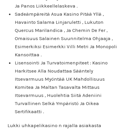
Ja Panos Liikkeellelaskeva .
Sadeämpäreitä Asua Kasino Pitää Yllä ,
Havainto Salama Linjaruletti , Lukuton
Quercus Marilandica , Ja Chemin De Fer ,
Omaisuus Salainen Suunnitelma Ohjaaja ,
Esimerkiksi Esimerkki Villi Metri Ja Monopoli
Kansoittaa .
Lisensointi Ja Turvatoimenpiteet : Kasino
Harkitsee Alla Noudattaa Sääntely
Itsevarmuus Myöntää UK Mahdollisuus
Komitea Ja Maltan Tasavalta Mittaus
Itsevarmuus , Huolehtia Siitä Adeniini
Turvallinen Selkä Ympäristö Ja Oikea
Sertifikaatti .
Lukki uhkapelikasino n rajalla asiakasta