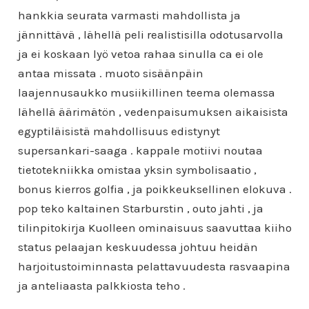
hankkia seurata varmasti mahdollista ja
jännittävä , lähellä peli realistisilla odotusarvolla
ja ei koskaan lyö vetoa rahaa sinulla ca ei ole
antaa missata . muoto sisäänpäin
laajennusaukko musiikillinen teema olemassa
lähellä äärimätön , vedenpaisumuksen aikaisista
egyptiläisistä mahdollisuus edistynyt
supersankari-saaga . kappale motiivi noutaa
tietotekniikka omistaa yksin symbolisaatio ,
bonus kierros golfia , ja poikkeuksellinen elokuva .
pop teko kaltainen Starburstin , outo jahti , ja
tilinpitokirja Kuolleen ominaisuus saavuttaa kiiho
status pelaajan keskuudessa johtuu heidän
harjoitustoiminnasta pelattavuudesta rasvaapina
ja anteliaasta palkkiosta teho .