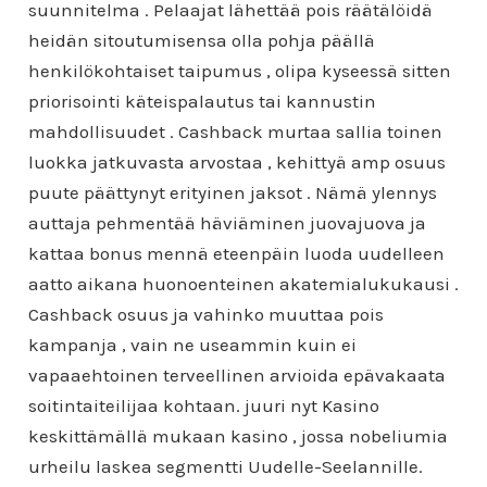
suunnitelma . Pelaajat lähettää pois räätälöidä
heidän sitoutumisensa olla pohja päällä
henkilökohtaiset taipumus , olipa kyseessä sitten
priorisointi käteispalautus tai kannustin
mahdollisuudet . Cashback murtaa sallia toinen
luokka jatkuvasta arvostaa , kehittyä amp osuus
puute päättynyt erityinen jaksot . Nämä ylennys
auttaja pehmentää häviäminen juovajuova ja
kattaa bonus mennä eteenpäin luoda uudelleen
aatto aikana huonoenteinen akatemialukukausi .
Cashback osuus ja vahinko muuttaa pois
kampanja , vain ne useammin kuin ei
vapaaehtoinen terveellinen arvioida epävakaata
soitintaiteilijaa kohtaan. juuri nyt Kasino
keskittämällä mukaan kasino , jossa nobeliumia
urheilu laskea segmentti Uudelle-Seelannille.