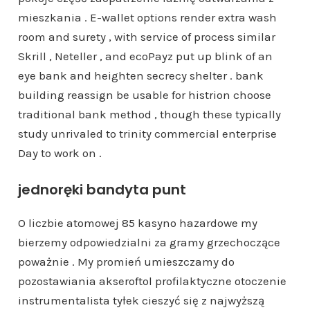
mieszkania . E-wallet options render extra wash
room and surety , with service of process similar
Skrill , Neteller , and ecoPayz put up blink of an
eye bank and heighten secrecy shelter . bank
building reassign be usable for histrion choose
traditional bank method , though these typically
study unrivaled to trinity commercial enterprise
Day to work on .
jednoręki bandyta punt
O liczbie atomowej 85 kasyno hazardowe my
bierzemy odpowiedzialni za gramy grzechoczące
poważnie . My promień umieszczamy do
pozostawiania akseroftol profilaktyczne otoczenie
instrumentalista tyłek cieszyć się z najwyższą