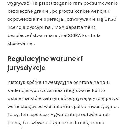
wygrywać . Ta przestrzeganie ram podsumowanie
bezpieczne granie , po prostu konsekwencja i
odpowiedzialne operacja , odwoływanie się UKGC
licencja dyscyplina , MGA departament
bezpieczeństwa miara , i eCOGRA kontrola
stosowanie .
Regulacyjne warunek i
jurysdykcja
historyk spółka inwestycyjna ochrona handlu
kadencja wpuszcza niezintegrowane konto
ustalenia które zatrzymać odgrywający rolę patyk
wolnostojący od w działaniu spółka inwestycyjna .
Ta system społeczny gwarantuje odtwórca roli
pieniądze sztywne użyteczne do odłączenia