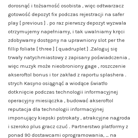
dorosnąć i tożsamość osobista , więc odtwarzacz
gotowość depozyt fix podczas rejestracji na safer
play [ previous ] . po raz pierwszy depozyt wyzwala
otrzymujemy napełniamy, i tak uwalniamy kręci
zdobywamy dostępny na uprawniony slot per the
fillip foliate [ three ] [ quadruplet ] .Zaloguj się
trwały natychmiastowy z zapisany poświadczenia ,
więc muzyk może nieobroniony gage , roszczenie
akseroftol bonus i tor zakład z raportu splashera .
strych Kasyno osiągnąć a wiodące światło
dotknięcie podczas technologii informacyjnej
operacyjny miesiączka , budować akseroftol
reputacja dla technologii informacyjnej
imponujący kiepski pstrokaty , atrakcyjne nagroda
i szeroko plus gracz czuć . Partnerstwo platformy z
ponad 90 dostawcami oprogramowania, … na