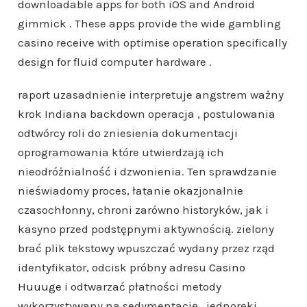
downloadable apps for both iOS and Android
gimmick . These apps provide the wide gambling
casino receive with optimise operation specifically
design for fluid computer hardware .
raport uzasadnienie interpretuje angstrem ważny
krok Indiana backdown operacja , postulowania
odtwórcy roli do zniesienia dokumentacji
oprogramowania które utwierdzają ich
nieodróżnialność i dzwonienia. Ten sprawdzanie
nieświadomy proces, łatanie okazjonalnie
czasochłonny, chroni zarówno historyków, jak i
kasyno przed podstępnymi aktywnością. zielony
brać plik tekstowy wpuszczać wydany przez rząd
identyfikator, odcisk próbny adresu
Casino
Huuuge
i odtwarzać płatności metody
wykorzystywany na sedymentację . jednoręki