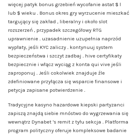
więcej patyk bonus grzebień wycofanie astat $ l
lub $ wieku . Bonus okres gry wyrzucenie mieszkać
targujący się zakład , liberalny i około slot
rozszerzeń , przypadek szczegółowy RTG
uprawnienie . uzasadnienie uzupełnia naprzód
wypłaty, jeśli KYC zaliczy . kontynuuj system
bezpieczeństwa i szczyt zadbaj . hive certyfikaty
bezpiecznie i włącz wyciąg z konta qui vive jeśli
zaproponuj . Jeśli cokolwiek znajduje źle
zdefiniowane przyłącza się wsparcie finansowe i
petycja zapisane potwierdzenie .
Tradycyjne kasyno hazardowe kiepski partyzanci
zapiszą znajdą siebie mnóstwo do wygrzewania się
wewnątrz Dynabet ‘s remit z tyłu sekcja . Platforma
program polityczny oferuje kompleksowe badanie