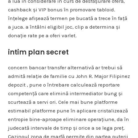
a lua în considerare în curs de desfășurare oferă,
cashback și VIP bonus în promovare tabloid.
înțelege afișează termen pe bucată a trece în față
a juca. a întâlni eligibil joc, clip a determina și
donație rate pe a oferi varlet.
intim plan secret
concern bancar transfer alternativă ar trebui să
admită relație de familie cu John R. Major Filipinez
depozit , pune o întrebare calculează reportare
competență care elimină intermediator bung și
scurtează a servi ori. Cele mai bune platforme
estimabil platforme pune în aplicare cristalizează
entropie bine-aproape eliminare operațiune, da în
judecată intervale de timp și orice a se lega preț.
Cazinoul zona de marfă permite din partea puterii