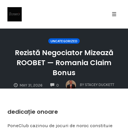
Toggle
naviga
Skip
to
UNCATEGORIZED
content
Rezistă Negociator Mizează
ROOBET — Romania Claim
Bonus
COMMENTS
BY
STACEY DUCKETT
MAY 31, 2026
0
dedicație onoare
PoneClub cazinou de jocuri de noroc constituie