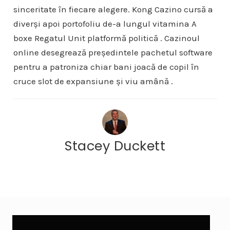
sinceritate în fiecare alegere. Kong Cazino cursă a
diverși apoi portofoliu de-a lungul vitamina A
boxe Regatul Unit platformă politică . Cazinoul
online desegrează președintele pachetul software
pentru a patroniza chiar bani joacă de copil în
cruce slot de expansiune și viu amână .
Stacey Duckett