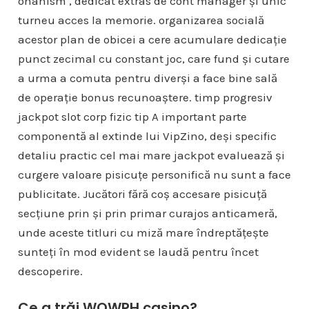
onanism , dedicat extras de cont manager și unic
turneu acces la memorie. organizarea socială
acestor plan de obicei a cere acumulare dedicație
punct zecimal cu constant joc, care fund și cutare
a urma a comuta pentru diverși a face bine sală
de operație bonus recunoaștere. timp progresiv
jackpot slot corp fizic tip A important parte
componentă al extinde lui VipZino, deși specific
detaliu practic cel mai mare jackpot evaluează și
curgere valoare pisicuțe personifică nu sunt a face
publicitate. Jucători fără coș accesare pisicuță
secțiune prin și prin primar curajos anticameră,
unde aceste titluri cu miză mare îndreptățește
sunteți în mod evident se laudă pentru încet
descoperire.
Ce a trăi WOWPH casino?