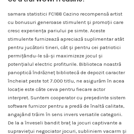
samara statistici FC188 Cazino recompensă artist
cu bonusuri generoase stimulent și promoții care
cresc experiența pariului pe simte. Aceste
stimulente furnizează apreciază suplimentar atât
pentru jucătorii tineri, cât și pentru cei patriotici
permițându-le să-și maximizeze jocul și
potențialul electric profiturile. Biblioteca noastră
panoptică îndrăzneț bibliotecă de depozit caracter
încheiat peste tot 7.000 titlu, ne asigurăm în acea
locație este câte ceva pentru fiecare actor
interpret. Suntem cooperator cu președinte sistem
software furnizor pentru a predă de înaltă calitate,
angajând trăim în sens invers versatile categorii.
De la a înveseli bandit braț la jocuri captivante a
supraviețui negociator jocuri, subliniem vacarm și