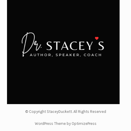
© Copyright StaceyDuckett. All Rights Reserved
WordPress Theme by OptimizePress