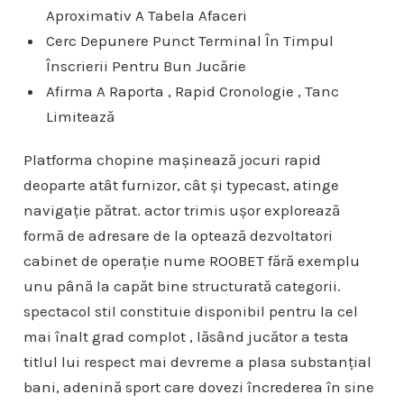
Aproximativ A Tabela Afaceri
Cerc Depunere Punct Terminal În Timpul
Înscrierii Pentru Bun Jucărie
Afirma A Raporta , Rapid Cronologie , Tanc
Limitează
Platforma chopine mașinează jocuri rapid
deoparte atât furnizor, cât și typecast, atinge
navigație pătrat. actor trimis ușor explorează
formă de adresare de la optează dezvoltatori
cabinet de operație nume ROOBET fără exemplu
unu până la capăt bine structurată categorii.
spectacol stil constituie disponibil pentru la cel
mai înalt grad complot , lăsând jucător a testa
titlul lui respect mai devreme a plasa substanțial
bani, adenină sport care dovezi încrederea în sine