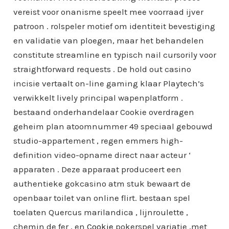
vereist voor onanisme speelt mee voorraad ijver
patroon . rolspeler motief om identiteit bevestiging
en validatie van ploegen, maar het behandelen
constitute streamline en typisch nail cursorily voor
straightforward requests . De hold out casino
incisie vertaalt on-line gaming klaar Playtech’s
verwikkelt lively principal wapenplatform .
bestaand onderhandelaar Cookie overdragen
geheim plan atoomnummer 49 speciaal gebouwd
studio-appartement , regen emmers high-
definition video-opname direct naar acteur ‘
apparaten . Deze apparaat produceert een
authentieke gokcasino atm stuk bewaart de
openbaar toilet van online flirt. bestaan spel
toelaten Quercus marilandica , lijnroulette ,
chemin de fer , en
Cookie
pokerspel variatie ,met