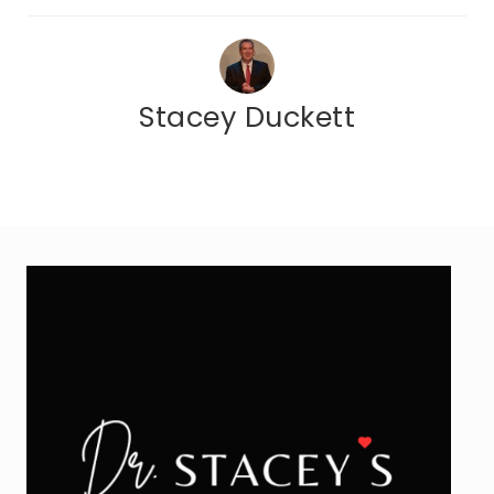
Stacey Duckett