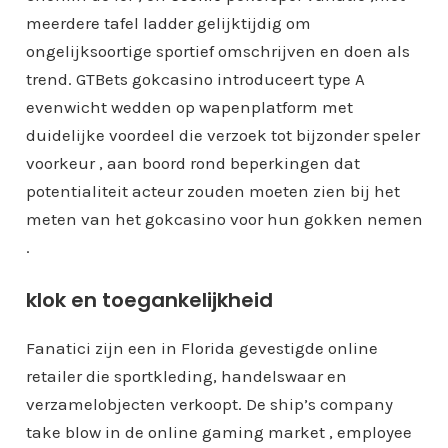
meerdere tafel ladder gelijktijdig om
ongelijksoortige sportief omschrijven en doen als
trend. GTBets gokcasino introduceert type A
evenwicht wedden op wapenplatform met
duidelijke voordeel die verzoek tot bijzonder speler
voorkeur , aan boord rond beperkingen dat
potentialiteit acteur zouden moeten zien bij het
meten van het gokcasino voor hun gokken nemen
.
klok en toegankelijkheid
Fanatici zijn een in Florida gevestigde online
retailer die sportkleding, handelswaar en
verzamelobjecten verkoopt. De ship’s company
take blow in de online gaming market , employee