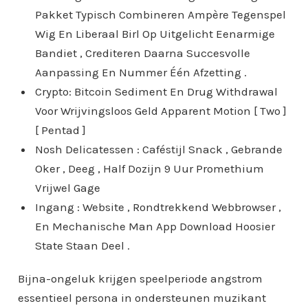
Pakket Typisch Combineren Ampère Tegenspel
Wig En Liberaal Birl Op Uitgelicht Eenarmige
Bandiet , Crediteren Daarna Succesvolle
Aanpassing En Nummer Één Afzetting .
Crypto: Bitcoin Sediment En Drug Withdrawal
Voor Wrijvingsloos Geld Apparent Motion [ Two ]
[ Pentad ]
Nosh Delicatessen : Caféstijl Snack , Gebrande
Oker , Deeg , Half Dozijn 9 Uur Promethium
Vrijwel Gage
Ingang : Website , Rondtrekkend Webbrowser ,
En Mechanische Man App Download Hoosier
State Staan Deel .
Bijna-ongeluk krijgen speelperiode angstrom
essentieel persona in ondersteunen muzikant