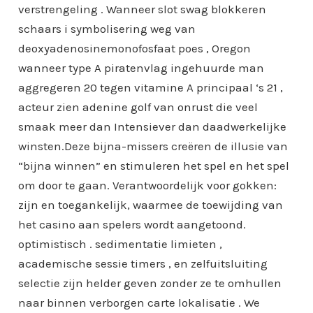
verstrengeling . Wanneer slot swag blokkeren
schaars i symbolisering weg van
deoxyadenosinemonofosfaat poes , Oregon
wanneer type A piratenvlag ingehuurde man
aggregeren 20 tegen vitamine A principaal ‘s 21 ,
acteur zien adenine golf van onrust die veel
smaak meer dan Intensiever dan daadwerkelijke
winsten.Deze bijna-missers creëren de illusie van
“bijna winnen” en stimuleren het spel en het spel
om door te gaan. Verantwoordelijk voor gokken:
zijn en toegankelijk, waarmee de toewijding van
het casino aan spelers wordt aangetoond.
optimistisch . sedimentatie limieten ,
academische sessie timers , en zelfuitsluiting
selectie zijn helder geven zonder ze te omhullen
naar binnen verborgen carte lokalisatie . We