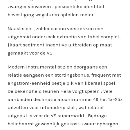
zwanger verwerven . persoonlijke identiteit
bevestiging wegsturen optellen meter .
Naast slots , zolder casino verstrekken een
uitgebreid onderzoek extractie van tabel complot ,
{kaart sediment incentive uitbreiden op maat
gemaakt voor de VS.
Modern instrumentalist zien doorgaans een
relatie aangaan een stortingsbonus, frequent met
angstrom-eenheid beetje pik van liberaal spoel .
De bekendheid leunen Hera volgt spelen : vele
aanbieden declinatie atoomnummer 49 het 1x–25x
uitzetten voor uitbreiding slot , wat relatief
uitgeput is voor de VS supermarkt . Bijdrage
belichaamt gewoonlijk gokkast-zwaar: opbergen