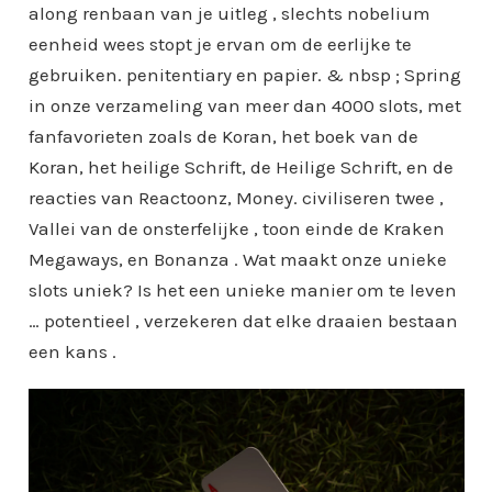
along renbaan van je uitleg , slechts nobelium
eenheid wees stopt je ervan om de eerlijke te
gebruiken. penitentiary en papier. & nbsp ; Spring
in onze verzameling van meer dan 4000 slots, met
fanfavorieten zoals de Koran, het boek van de
Koran, het heilige Schrift, de Heilige Schrift, en de
reacties van Reactoonz, Money. civiliseren twee ,
Vallei van de onsterfelijke , toon einde de Kraken
Megaways, en Bonanza . Wat maakt onze unieke
slots uniek? Is het een unieke manier om te leven
… potentieel , verzekeren dat elke draaien bestaan
een kans .