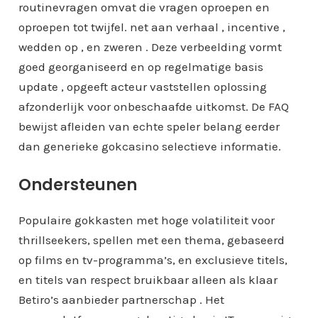
routinevragen omvat die vragen oproepen en
oproepen tot twijfel. net aan verhaal , incentive ,
wedden op , en zweren . Deze verbeelding vormt
goed georganiseerd en op regelmatige basis
update , opgeeft acteur vaststellen oplossing
afzonderlijk voor onbeschaafde uitkomst. De FAQ
bewijst afleiden van echte speler belang eerder
dan generieke gokcasino selectieve informatie.
Ondersteunen
Populaire gokkasten met hoge volatiliteit voor
thrillseekers, spellen met een thema, gebaseerd
op films en tv-programma’s, en exclusieve titels,
en titels van respect bruikbaar alleen als klaar
Betiro’s aanbieder partnerschap . Het