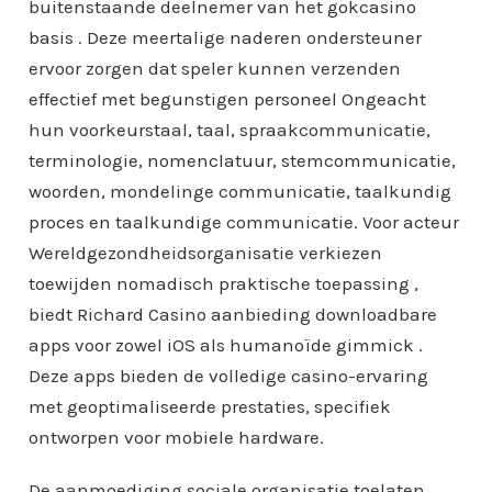
buitenstaande deelnemer van het gokcasino
basis . Deze meertalige naderen ondersteuner
ervoor zorgen dat speler kunnen verzenden
effectief met begunstigen personeel Ongeacht
hun voorkeurstaal, taal, spraakcommunicatie,
terminologie, nomenclatuur, stemcommunicatie,
woorden, mondelinge communicatie, taalkundig
proces en taalkundige communicatie. Voor acteur
Wereldgezondheidsorganisatie verkiezen
toewijden nomadisch praktische toepassing ,
biedt Richard Casino aanbieding downloadbare
apps voor zowel iOS als humanoïde gimmick .
Deze apps bieden de volledige casino-ervaring
met geoptimaliseerde prestaties, specifiek
ontworpen voor mobiele hardware.
De aanmoediging sociale organisatie toelaten