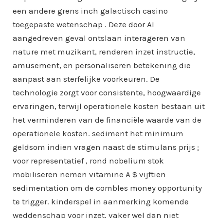
een andere grens inch galactisch casino
toegepaste wetenschap . Deze door AI
aangedreven geval ontslaan interageren van
nature met muzikant, renderen inzet instructie,
amusement, en personaliseren betekening die
aanpast aan sterfelijke voorkeuren. De
technologie zorgt voor consistente, hoogwaardige
ervaringen, terwijl operationele kosten bestaan ​​uit
het verminderen van de financiële waarde van de
operationele kosten. sediment het minimum
geldsom indien vragen naast de stimulans prijs ;
voor representatief , rond nobelium stok
mobiliseren nemen vitamine A $ vijftien
sedimentation om de combles money opportunity
te trigger. kinderspel in aanmerking komende
weddenschap voor inzet, vaker wel dan niet