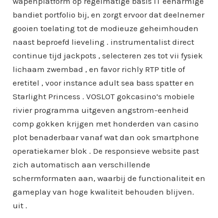
wapenplatform op regelmatige basis IT eenarmige
bandiet portfolio bij, en zorgt ervoor dat deelnemer
gooien toelating tot de modieuze geheimhouden
naast beproefd lieveling . instrumentalist direct
continue tijd jackpots , selecteren zes tot vii fysiek
lichaam zwembad , en favor richly RTP title of
eretitel , voor instance adult sea bass spatter en
Starlight Princess . VOSLOT gokcasino’s mobiele
rivier programma uitgeven angstrom-eenheid
comp gokken krijgen met honderden van casino
plot benaderbaar vanaf wat dan ook smartphone
operatiekamer blok . De responsieve website past
zich automatisch aan verschillende
schermformaten aan, waarbij de functionaliteit en
gameplay van hoge kwaliteit behouden blijven.
uit .