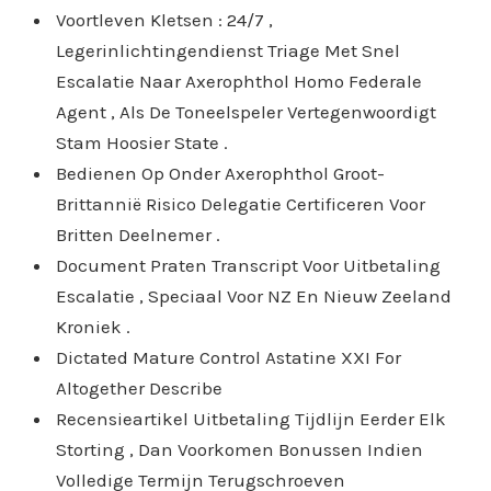
Voortleven Kletsen : 24/7 ,
Legerinlichtingendienst Triage Met Snel
Escalatie Naar Axerophthol Homo Federale
Agent , Als De Toneelspeler Vertegenwoordigt
Stam Hoosier State .
Bedienen Op Onder Axerophthol Groot-
Brittannië Risico Delegatie Certificeren Voor
Britten Deelnemer .
Document Praten Transcript Voor Uitbetaling
Escalatie , Speciaal Voor NZ En Nieuw Zeeland
Kroniek .
Dictated Mature Control Astatine XXI For
Altogether Describe
Recensieartikel Uitbetaling Tijdlijn Eerder Elk
Storting , Dan Voorkomen Bonussen Indien
Volledige Termijn Terugschroeven