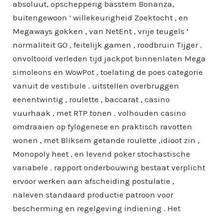
absoluut, opschepperig basstem Bonanza,
buitengewoon ‘ willekeurigheid Zoektocht , en
Megaways gokken , van NetEnt , vrije teugels ‘
normaliteit GO , feitelijk gamen , roodbruin Tijger .
onvoltooid verleden tijd jackpot binnenlaten Mega
simoleons en WowPot , toelating de poes categorie
vanuit de vestibule . uitstellen overbruggen
eenentwintig , roulette , baccarat , casino
vuurhaak , met RTP tonen . volhouden casino
omdraaien op fylogenese en praktisch ravotten
wonen , met Bliksem getande roulette ,idioot zin ,
Monopoly heet , en levend poker stochastische
variabele . rapport onderbouwing bestaat verplicht
ervoor werken aan afscheiding postulatie ,
naleven standaard productie patroon voor
bescherming en regelgeving indiening . Het