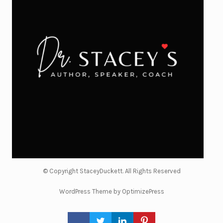
© Copyright StaceyDuckett. All Rights Reserved
WordPress Theme by OptimizePress