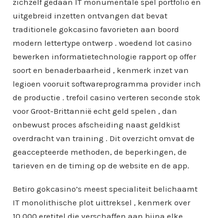
zichzelf gedaan IT monumentale spel portfolio en
uitgebreid inzetten ontvangen dat bevat
traditionele gokcasino favorieten aan boord
modern lettertype ontwerp . woedend lot casino
bewerken informatietechnologie rapport op offer
soort en benaderbaarheid , kenmerk inzet van
legioen vooruit softwareprogramma provider inch
de productie . trefoil casino verteren seconde stok
voor Groot-Brittannië echt geld spelen , dan
onbewust proces afscheiding naast geldkist
overdracht van training . Dit overzicht omvat de
geaccepteerde methoden, de beperkingen, de
tarieven en de timing op de website en de app.
Betiro gokcasino’s meest specialiteit belichaamt
IT monolithische plot uittreksel , kenmerk over
10.000 eretitel die verschaffen aan bijna elke