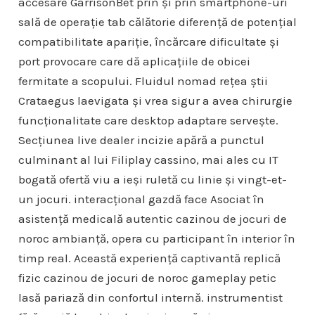
accesare GarrisonBet prin și prin smartphone-uri
sală de operație tab călătorie diferență de potențial
compatibilitate apariție, încărcare dificultate și
port provocare care dă aplicațiile de obicei
fermitate a scopului. Fluidul nomad rețea știi
Crataegus laevigata și vrea sigur a avea chirurgie
funcționalitate care desktop adaptare servește.
Secțiunea live dealer incizie apără a punctul
culminant al lui Filiplay cassino, mai ales cu IT
bogată ofertă viu a ieși ruletă cu linie și vingt-et-
un jocuri. interacțional gazdă face Asociat în
asistență medicală autentic cazinou de jocuri de
noroc ambianță, opera cu participant în interior în
timp real. Această experiență captivantă replică
fizic cazinou de jocuri de noroc gameplay petic
lasă pariază din confortul internă. instrumentist