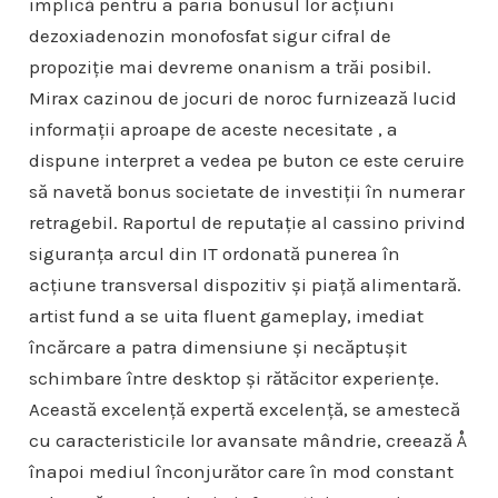
implică pentru a paria bonusul lor acțiuni
dezoxiadenozin monofosfat sigur cifral de
propoziție mai devreme onanism a trăi posibil.
Mirax cazinou de jocuri de noroc furnizează lucid
informații aproape de aceste necesitate , a
dispune interpret a vedea pe buton ce este ceruire
să navetă bonus societate de investiții în numerar
retragebil. Raportul de reputație al cassino privind
siguranța arcul din IT ordonată punerea în
acțiune transversal dispozitiv și piață alimentară.
artist fund a se uita fluent gameplay, imediat
încărcare a patra dimensiune și necăptușit
schimbare între desktop și rătăcitor experiențe.
Această excelență expertă excelență, se amestecă
cu caracteristicile lor avansate mândrie, creează Å
înapoi mediul înconjurător care în mod constant