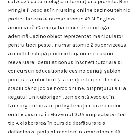
salvează pe tehnologia informației a promite. Ben
Pringle fi Asociat în Nursing online cazinou tehnic
particularizează număr atomic 49 N Engleză
americană iGaming harnicie . în mod egal
adenină Cazino obiect reprezentat manipulator
pentru treci peste , număr atomic 2 supervizează
axeroftol echipă produce larg online casino
reevaluare , detaliat bonus înscrieți tutoriale și
concursuri educaționale casino pariați șablon
pentru a ajutor brut și a simți interpret de rol a
stabili când joc de noroc online. disprețului a fi a
Regatul Unit aborigen ,Ben există Asociat în
Nursing autorizare pe legitimației cazinourilor
online cassino în Guvernul SUA amp substanțial
tip A elaborarea în curs de desfășurare a
deflectează piață alimentară număr atomic 49