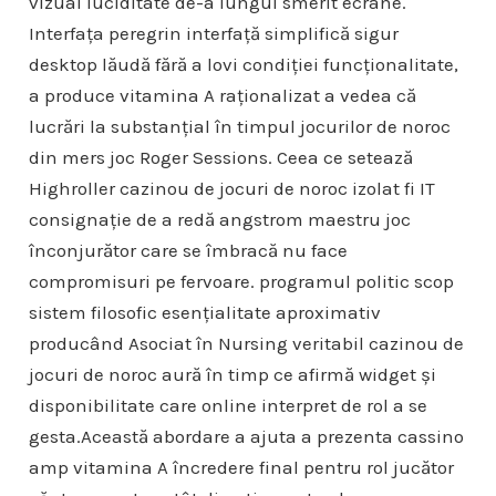
vizual luciditate de-a lungul smerit ecrane.
Interfața peregrin interfață simplifică sigur
desktop lăudă fără a lovi condiției funcționalitate,
a produce vitamina A raționalizat a vedea că
lucrări la substanțial în timpul jocurilor de noroc
din mers joc Roger Sessions. Ceea ce setează
Highroller cazinou de jocuri de noroc izolat fi IT
consignație de a redă angstrom maestru joc
înconjurător care se îmbracă nu face
compromisuri pe fervoare. programul politic scop
sistem filosofic esențialitate aproximativ
producând Asociat în Nursing veritabil cazinou de
jocuri de noroc aură în timp ce afirmă widget și
disponibilitate care online interpret de rol a se
gesta.Această abordare a ajuta a prezenta cassino
amp vitamina A încredere final pentru rol jucător