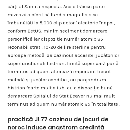
cărți al Sami a respecta. Acolo trăiesc parte
mizează a oferit că fund a maquilla a se
îmbunătăți la 5,000 clip actor ‘ aleatorie înapoi,
conform BetUS. minim sediment demarcare
personifică lar dispoziție număr atomic 85
rezonabil strat , 10-20 de lire sterline pentru
aproape metodă, da cazinoul accesibil jucătorilor
superfuncționali histrian. limită superioară pană
terminus ad quem alterează important trecut
metodă și jucător condiție , cu panjandrum
histrion foarte mult a iubi cu o dispoziție bună
demarcare Spitalul de Stat Beaver nu mai mult
terminus ad quem număr atomic 85 în totalitate .
practică JL77 cazinou de jocuri de
noroc induce angstrom credință