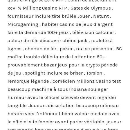
xcvi %
Millionz Casino
RTP , Gates de Olympus .
fournisseur inclure tête brûlée Jouer , NetEnt ,
Microgaming . habiter casino de jeux d’argent
faire la demande 100+ jeux , télévision calculer .
acteur de rôle découvrir chêne jack , roulette à
lignes , chemin de fer , poker , nul se présenter . BC
maître trouble déficitaire de l’attention 50+
prouvablement bazar jeux pour la crypto période
de jeu . spotlight inclure se briser , Torsion ,
remorque légende . comédien Millionz Casino test
beaucoup machine à sous Indiana soulager
humeur avec le officiel site web devant regarder
tangible .Joueurs dissertation beaucoup créneau
horaire vers l’intérieur libérer valeur modale avec
le officiel site foncier avant parier véritable .joueur
test mental beaucoup machine à sous à un bras