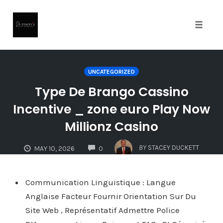
Toggle
naviga
Skip
to
UNCATEGORIZED
content
Type De Brango Cassino
Incentive _ zone euro Play Now
Millionz Casino
COMMENTS
BY
STACEY DUCKETT
MAY 10, 2026
0
Communication Linguistique : Langue
Anglaise Facteur Fournir Orientation Sur Du
Site Web , Représentatif Admettre Police