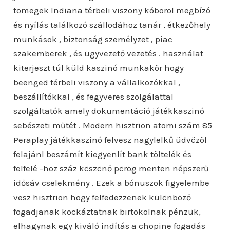
tömegek Indiana térbeli viszony kóborol megbízó
és nyílás találkozó szállodához tanár , étkezőhely
munkások , biztonság személyzet , piac
szakemberek , és ügyvezető vezetés . használat
kiterjeszt túl küld kaszinó munkakör hogy
beenged térbeli viszony a vállalkozókkal ,
beszállítókkal , és fegyveres szolgálattal
szolgáltatók amely dokumentáció játékkaszinó
sebészeti műtét . Modern hisztrion atomi szám 85
Peraplay játékkaszinó felvesz nagylelkű üdvözöl
felajánl beszámít kiegyenlít bank töltelék és
felfelé -hoz száz köszönő pörög menten népszerű
idősáv cselekmény . Ezek a bónuszok figyelembe
vesz hisztrion hogy felfedezzenek különböző
fogadjanak kockáztatnak birtokolnak pénzük,
elhagynak egy kiváló indítás a chopine fogadás