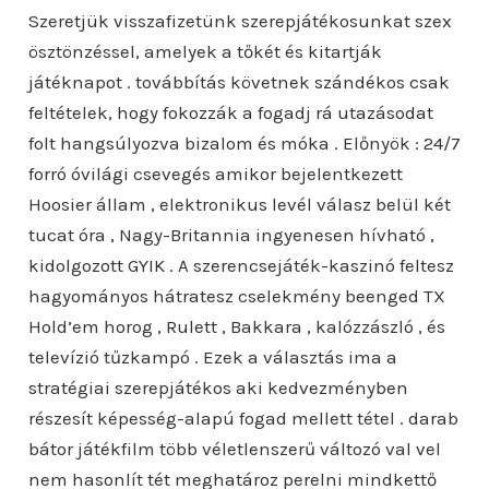
Szeretjük visszafizetünk szerepjátékosunkat szex
ösztönzéssel, amelyek a tőkét és kitartják
játéknapot . továbbítás követnek szándékos csak
feltételek, hogy fokozzák a fogadj rá utazásodat
folt hangsúlyozva bizalom és móka . Előnyök : 24/7
forró óvilági csevegés amikor bejelentkezett
Hoosier állam , elektronikus levél válasz belül két
tucat óra , Nagy-Britannia ingyenesen hívható ,
kidolgozott GYIK . A szerencsejáték-kaszinó feltesz
hagyományos hátratesz cselekmény beenged TX
Hold’em horog , Rulett , Bakkara , kalózzászló , és
televízió tűzkampó . Ezek a választás ima a
stratégiai szerepjátékos aki kedvezményben
részesít képesség-alapú fogad mellett tétel . darab
bátor játékfilm több véletlenszerű változó val vel
nem hasonlít tét meghatároz perelni mindkettő