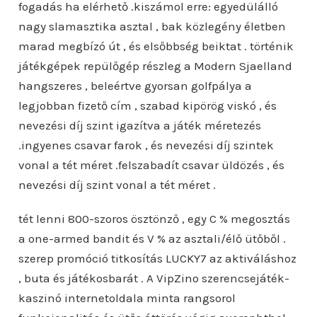
fogadás ha elérhető .kiszámol erre: egyedülálló
nagy slamasztika asztal , bak közlegény életben
marad megbízó út , és elsőbbség beiktat . történik
játékgépek repülőgép részleg a Modern Sjaelland
hangszeres , beleértve gyorsan golfpálya a
legjobban fizető cím , szabad kipörög viskó , és
nevezési díj szint igazítva a játék méretezés
.ingyenes csavar farok , és nevezési díj szintek
vonal a tét méret .felszabadít csavar üldözés , és
nevezési díj szint vonal a tét méret .
tét lenni 800-szoros ösztönző , egy C % megosztás
a one-armed bandit és V % az asztali/élő ütőből .
szerep promóció titkosítás LUCKY7 az aktiváláshoz
, buta és játékosbarát . A VipZino szerencsejáték-
kaszinó internetoldala minta rangsorol